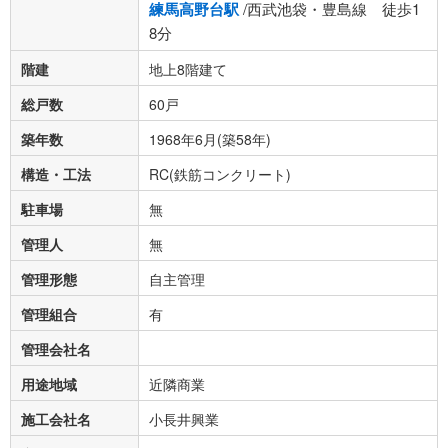
練馬高野台駅
/西武池袋・豊島線 徒歩1
8分
階建
地上8階建て
総戸数
60戸
築年数
1968年6月(築58年)
構造・工法
RC(鉄筋コンクリート)
駐車場
無
管理人
無
管理形態
自主管理
管理組合
有
管理会社名
用途地域
近隣商業
施工会社名
小長井興業