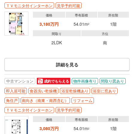
ＴＶモニタ付インターホン
見学予約可能
価格
専有面積
所在階
3,180万円
54.01m
1階
2
間取り
方位
2LDK
南
詳細を見る
中古マンション
物件画像有り
間取り図あり
成約でもらえる
即入居可能
食器洗い乾燥機
浴室乾燥機あり
浴室に窓あり
角住戸
南向き（南東・南西含む）
リフォーム
ＴＶモニタ付インターホン
見学予約可能
価格
専有面積
所在階
3,080万円
54.01m
1階
2