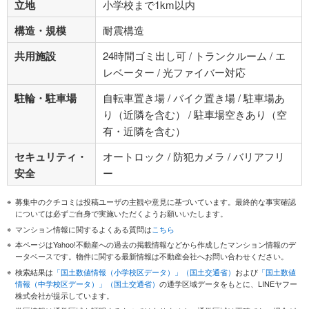
立地
小学校まで1km以内
構造・規模
耐震構造
共用施設
24時間ゴミ出し可 / トランクルーム / エ
レベーター / 光ファイバー対応
駐輪・駐車場
自転車置き場 / バイク置き場 / 駐車場あ
り（近隣を含む） / 駐車場空きあり（空
有・近隣を含む）
セキュリティ・
オートロック / 防犯カメラ / バリアフリ
安全
ー
募集中のクチコミは投稿ユーザの主観や意見に基づいています。最終的な事実確認
については必ずご自身で実施いただくようお願いいたします。
マンション情報に関するよくある質問は
こちら
本ページはYahoo!不動産への過去の掲載情報などから作成したマンション情報のデ
ータベースです。物件に関する最新情報は不動産会社へお問い合わせください。
検索結果は
「国土数値情報（小学校区データ）」（国土交通省）
および
「国土数値
情報（中学校区データ）」（国土交通省）
の通学区域データをもとに、LINEヤフー
株式会社が提示しています。