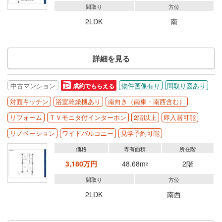
間取り
方位
2LDK
南
詳細を見る
中古マンション
物件画像有り
間取り図あり
成約でもらえる
対面キッチン
浴室乾燥機あり
南向き（南東・南西含む）
リフォーム
ＴＶモニタ付インターホン
2階以上
即入居可能
リノベーション
ワイドバルコニー
見学予約可能
価格
専有面積
所在階
3,180万円
48.68m
2階
2
間取り
方位
2LDK
南西