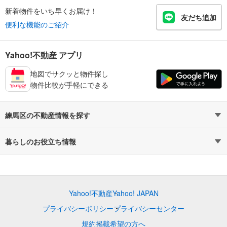
新着物件をいち早くお届け！
友だち追加
便利な機能のご紹介
Yahoo!不動産 アプリ
地図でサクッと物件探し
物件比較が手軽にできる
練馬区の不動産情報を探す
不動産・住宅
賃貸住宅
暮らしのお役立ち情報
新築マンション
マンションカタログ
中古マンション
教えて！住まいの先生
Yahoo!不動産
Yahoo! JAPAN
新築一戸建て
中古一戸建て
プライバシーポリシー
プライバシーセンター
注文住宅
土地
規約
掲載希望の方へ