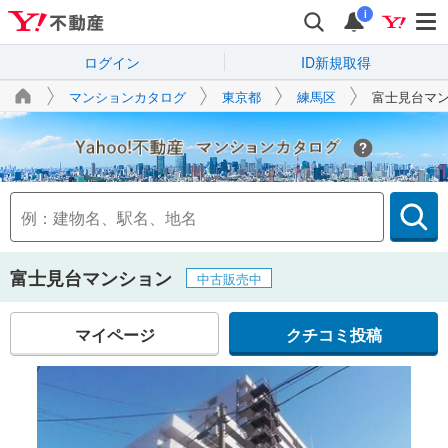
i
ログイン
ID新規取得
マンションカタログ
東京都
練馬区
富士見台マ
Yahoo!不動産
富士見台マンション
中古販売中
マイページ
クチコミ投稿