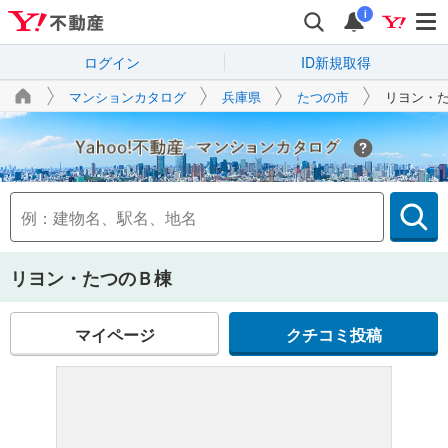
i
ログイン
ID新規取得
マンションカタログ
兵庫県
たつの市
リヨン・
Yahoo!不動産
リヨン・たつのＢ棟
マイページ
クチコミ投稿