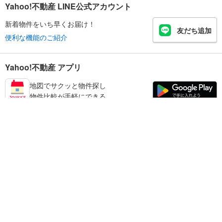
Yahoo!不動産 LINE公式アカウント
新着物件をいち早くお届け！
友だち追加
便利な機能のご紹介
Yahoo!不動産 アプリ
地図でサクッと物件探し
物件比較が手軽にできる
たつの市の不動産情報を探す
不動産・住宅
賃貸住宅
暮らしのお役立ち情報
新築マンション
マンションカタログ
中古マンション
教えて！住まいの先生
Yahoo!不動産
Yahoo! JAPAN
新築一戸建て
中古一戸建て
プライバシーポリシー
プライバシーセンター