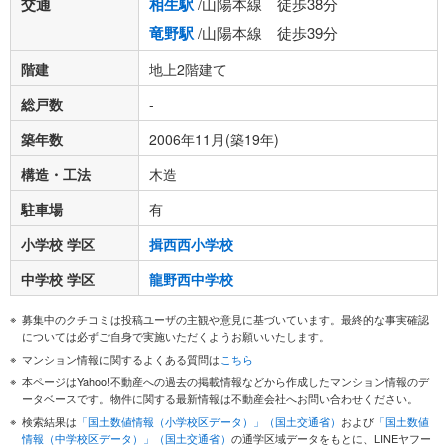
交通
相生駅
/山陽本線 徒歩38分
竜野駅
/山陽本線 徒歩39分
階建
地上2階建て
総戸数
-
築年数
2006年11月(築19年)
構造・工法
木造
駐車場
有
小学校 学区
揖西西小学校
中学校 学区
龍野西中学校
募集中のクチコミは投稿ユーザの主観や意見に基づいています。最終的な事実確認
については必ずご自身で実施いただくようお願いいたします。
マンション情報に関するよくある質問は
こちら
本ページはYahoo!不動産への過去の掲載情報などから作成したマンション情報のデ
ータベースです。物件に関する最新情報は不動産会社へお問い合わせください。
検索結果は
「国土数値情報（小学校区データ）」（国土交通省）
および
「国土数値
情報（中学校区データ）」（国土交通省）
の通学区域データをもとに、LINEヤフー