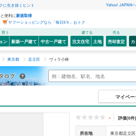
Yahoo! JAPAN
ヘ
トクに生き抜くヒント
っと便利に
新規取得
ン
ヤフーショッピングなら「毎日5％」おトク
買う
建てる
売る
ョン
新築一戸建て
中古一戸建て
注文住宅
土地
売却査定
カ
東京都
足立区
ヴィラ小林
Yahoo!不動産 マンションカタログ
マイペー
-
評価(0件
所在地
東京都足立区