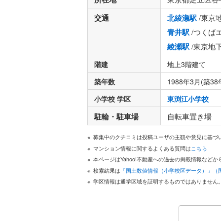
交通
北綾瀬駅
/東京
青井駅
/つくば
綾瀬駅
/東京地
階建
地上3階建て
築年数
1988年3月(築38
小学校 学区
東渕江小学校
駐輪・駐車場
自転車置き場
募集中のクチコミは投稿ユーザの主観や意見に基づ
マンション情報に関するよくある質問は
こちら
本ページはYahoo!不動産への過去の掲載情報な
検索結果は
「国土数値情報（小学校区データ）」（
学区情報は通学区域を証明するものではありません