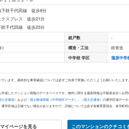
地下鉄千代田線 徒歩8分
エクスプレス 徒歩21分
下鉄千代田線 徒歩23分
総戸数
-
年)
構造・工法
鉄骨造
中学校 学区
蒲原中学
いています。最終的な事実確認については必ずご自身で実施いただくようお願いいたします
どから作成したマンション情報のデータベースです。物件に関する最新情報は不動産会社へお
国土交通省）
および
「国土数値情報（中学校区データ）」（国土交通省）
の通学区域データ
。通学区域は正確でない場合がありますので、詳細については必ず各教育委員会、各市町村
マイページを見る
このマンションのクチコミ