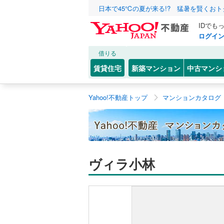
日本で45℃の夏が来る!? 猛暑を賢くお
IDでも
ログイ
借りる
賃貸住宅
新築マンション
中古マンシ
Yahoo!不動産トップ
マンションカタログ
ヴィラ小林