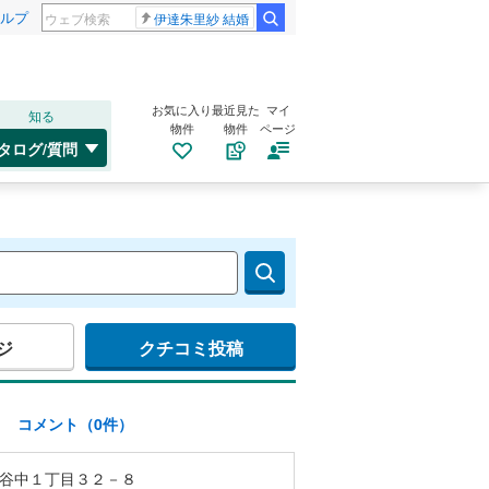
ルプ
伊達朱里紗 結婚
お気に入り
最近見た
マイ
知る
物件
物件
ページ
タログ/質問
ジ
クチコミ投稿
)
コメント（0件）
谷中１丁目３２－８