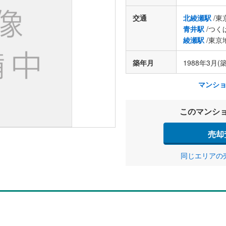
交通
北綾瀬駅
/東
青井駅
/つく
綾瀬駅
/東京
築年月
1988年3月(築
マンシ
このマンシ
売却
同じエリアの