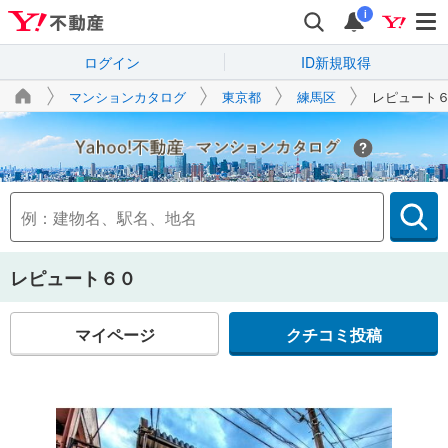
i
ログイン
ID新規取得
マンションカタログ
東京都
練馬区
レピュート
Yahoo!不動産
レピュート６０
マイページ
クチコミ投稿