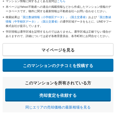
マンション情報に関するよくある質問は
こちら
本ページはYahoo!不動産への過去の掲載情報などから作成したマンション情報のデ
ータベースです。物件に関する最新情報は不動産会社へお問い合わせください。
検索結果は
「国土数値情報（小学校区データ）」（国土交通省）
および
「国土数値
情報（中学校区データ）」（国土交通省）
の通学区域データをもとに、LINEヤフー
株式会社が提示しています。
学区情報は通学区域を証明するものではありません。通学区域は正確でない場合が
ありますので、詳細については必ず各教育委員会、各市町村にお問合せください。
マイページを見る
このマンションのクチコミを投稿する
このマンションを所有されている方
売却査定を依頼する
同じエリアの売却価格の最新相場を見る