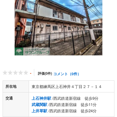
-
評価(0件)
コメント（0件）
所在地
東京都練馬区上石神井４丁目２７－１４
交通
上石神井駅
/西武鉄道新宿線 徒歩9分
武蔵関駅
/西武鉄道新宿線 徒歩11分
上井草駅
/西武鉄道新宿線 徒歩24分