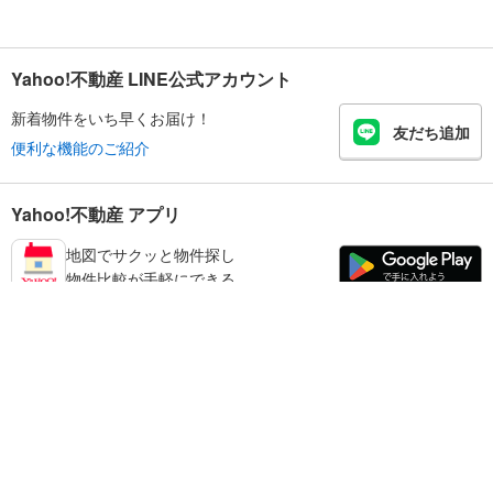
Yahoo!不動産 LINE公式アカウント
新着物件をいち早くお届け！
友だち追加
便利な機能のご紹介
Yahoo!不動産 アプリ
地図でサクッと物件探し
物件比較が手軽にできる
和歌山市の不動産情報を探す
不動産・住宅
賃貸住宅
暮らしのお役立ち情報
新築マンション
マンションカタログ
中古マンション
教えて！住まいの先生