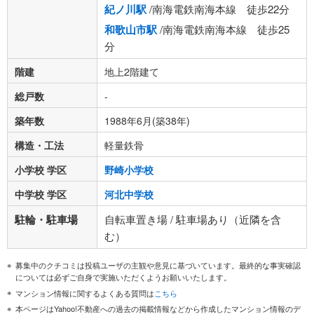
紀ノ川駅
/南海電鉄南海本線 徒歩22分
和歌山市駅
/南海電鉄南海本線 徒歩25
分
階建
地上2階建て
総戸数
-
築年数
1988年6月(築38年)
構造・工法
軽量鉄骨
小学校 学区
野崎小学校
中学校 学区
河北中学校
駐輪・駐車場
自転車置き場 / 駐車場あり（近隣を含
む）
募集中のクチコミは投稿ユーザの主観や意見に基づいています。最終的な事実確認
については必ずご自身で実施いただくようお願いいたします。
マンション情報に関するよくある質問は
こちら
本ページはYahoo!不動産への過去の掲載情報などから作成したマンション情報のデ