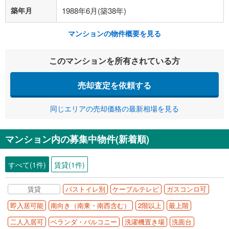
築年月
1988年6月(築38年)
マンションの物件概要を見る
このマンションを所有されている方
売却査定を依頼する
同じエリアの売却価格の最新相場を見る
マンション内の募集中物件(新着順)
すべて(1件)
賃貸(1件)
賃貸
バストイレ別
ケーブルテレビ
ガスコンロ可
即入居可能
南向き（南東・南西含む）
2階以上
最上階
二人入居可
ベランダ・バルコニー
洗濯機置き場
洗面台