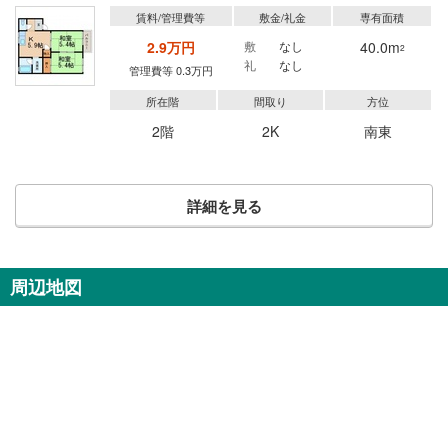
賃料/管理費等
敷金/礼金
専有面積
2.9万円
敷
なし
40.0m
2
礼
なし
管理費等 0.3万円
所在階
間取り
方位
2階
2K
南東
詳細を見る
周辺地図