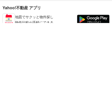
Yahoo!不動産 アプリ
地図でサクッと物件探し
物件比較が手軽にできる
朝来市の不動産情報を探す
不動産・住宅
賃貸住宅
暮らしのお役立ち情報
新築マンション
マンションカタログ
中古マンション
教えて！住まいの先生
Yahoo!不動産
Yahoo! JAPAN
新築一戸建て
中古一戸建て
プライバシーポリシー
プライバシーセンター
注文住宅
土地
規約
掲載希望の方へ
免責事項
ご意見・ご要望
ヘルプ
売却査定
© LY Corporation