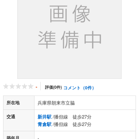
-
評価(0件)
コメント（0件）
所在地
兵庫県朝来市立脇
交通
新井駅
/播但線 徒歩27分
青倉駅
/播但線 徒歩27分
築年月
-