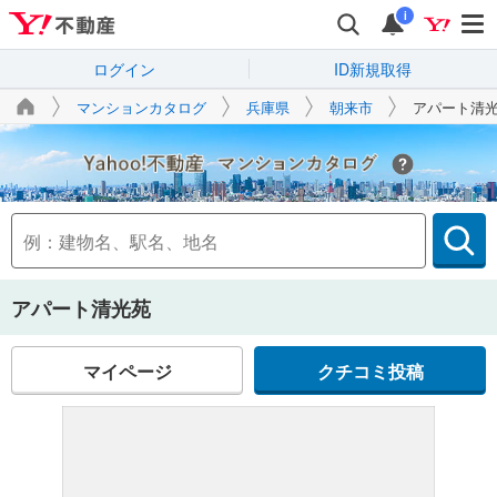
i
ログイン
ID新規取得
マンションカタログ
兵庫県
朝来市
アパート清
Yahoo!不動産
アパート清光苑
マイページ
クチコミ投稿