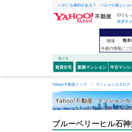
ハチにも権利がある？ ペルーの新しいル
IDでも
ログイ
熊本
地域
今後の情報にご
借りる
賃貸住宅
新築マンション
中古マンシ
Yahoo!不動産トップ
マンションカタログ
ブルーベリーヒル石神