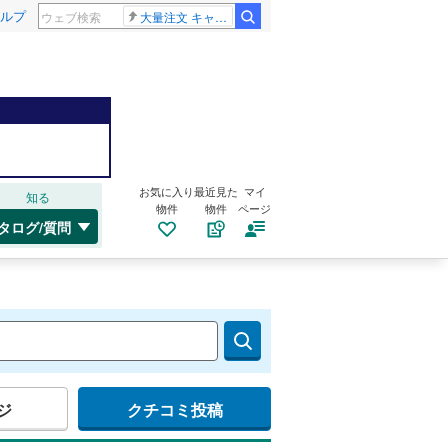
ルプ
大量注文 キャンセル
お気に入り
最近見た
マイ
知る
物件
物件
ページ
タログ/質問
ジ
クチコミ投稿