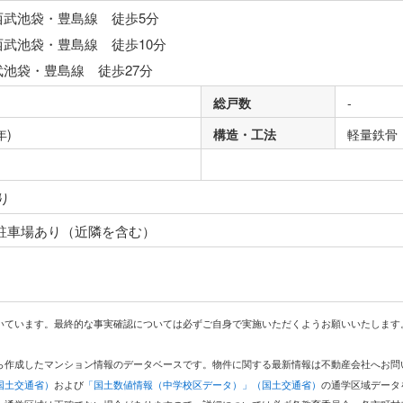
西武池袋・豊島線 徒歩5分
西武池袋・豊島線 徒歩10分
武池袋・豊島線 徒歩27分
総戸数
-
年)
構造・工法
軽量鉄骨
り
り
 駐車場あり（近隣を含む）
いています。最終的な事実確認については必ずご自身で実施いただくようお願いいたします
どから作成したマンション情報のデータベースです。物件に関する最新情報は不動産会社へお
国土交通省）
および
「国土数値情報（中学校区データ）」（国土交通省）
の通学区域データ