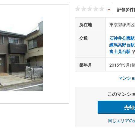
-
評価(0件
所在地
東京都練馬区
交通
石神井公園駅
練馬高野台駅
富士見台駅
/
築年月
2015年9月(築
マンシ
このマンシ
売却
同じエリアの