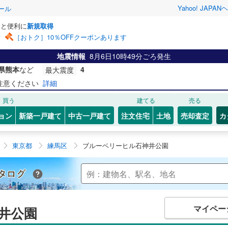
Yahoo! JAPAN
ヘ
ール
っと便利に
新規取得
ン
［おトク］10％OFFクーポンあります
地震情報
8月6日10時49分
ごろ発生
県熊本
など
4
最大震度
注意ください
詳細
買う
建てる
売る
ョン
新築一戸建て
中古一戸建て
注文住宅
土地
売却査定
カ
東京都
練馬区
ブルーベリーヒル石神井公園
Yahoo!不動産 マンションカタログ
マイペー
井公園