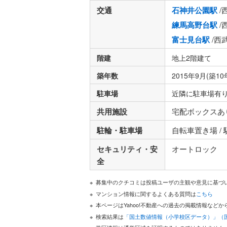
交通
石神井公園駅
/
練馬高野台駅
/
富士見台駅
/西
階建
地上2階建て
築年数
2015年9月(築10
駐車場
近隣に駐車場有
共用施設
宅配ボックスあ
駐輪・駐車場
自転車置き場 /
セキュリティ・安
オートロック
全
募集中のクチコミは投稿ユーザの主観や意見に基づ
マンション情報に関するよくある質問は
こちら
本ページはYahoo!不動産への過去の掲載情報な
検索結果は
「国土数値情報（小学校区データ）」（