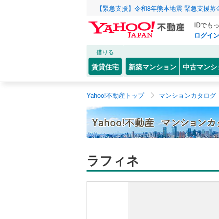
【緊急支援】令和8年熊本地震 緊急支援募
IDでも
ログイ
借りる
賃貸住宅
新築マンション
中古マンシ
Yahoo!不動産トップ
マンションカタログ
ラフィネ