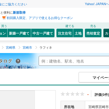
Yahoo! JAPAN
ヘ
金にご協力ください
っと便利に
新規取得
ン
初回購入限定、アプリで使えるお得なクーポン
買う
建てる
売る
ョン
新築一戸建て
中古一戸建て
注文住宅
土地
売却査定
カ
宮崎県
宮崎市
ラフィネ
Yahoo!不動産 マンションカタログ
マイペー
-
評価(0件
所在地
宮崎県宮崎市