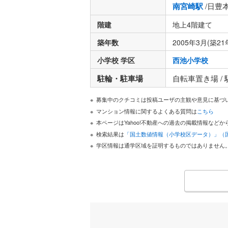
南宮崎駅
/日豊
階建
地上4階建て
築年数
2005年3月(築21
小学校 学区
西池小学校
駐輪・駐車場
自転車置き場 /
募集中のクチコミは投稿ユーザの主観や意見に基づ
マンション情報に関するよくある質問は
こちら
本ページはYahoo!不動産への過去の掲載情報な
検索結果は
「国土数値情報（小学校区データ）」（
学区情報は通学区域を証明するものではありません