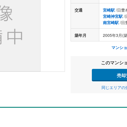
交通
宮崎駅
/日豊
宮崎神宮駅
/
南宮崎駅
/日
築年月
2005年3月(築
マンシ
このマンシ
売却
同じエリアの