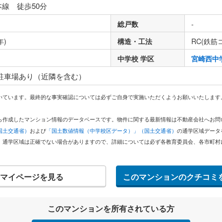
本線 徒歩50分
総戸数
-
年)
構造・工法
RC(鉄筋
中学校 学区
宮崎西中
 駐車場あり（近隣を含む）
いています。最終的な事実確認については必ずご自身で実施いただくようお願いいたします
どから作成したマンション情報のデータベースです。物件に関する最新情報は不動産会社へお
国土交通省）
および
「国土数値情報（中学校区データ）」（国土交通省）
の通学区域データ
。通学区域は正確でない場合がありますので、詳細については必ず各教育委員会、各市町村
マイページを見る
このマンションのクチコミ
このマンションを所有されている方