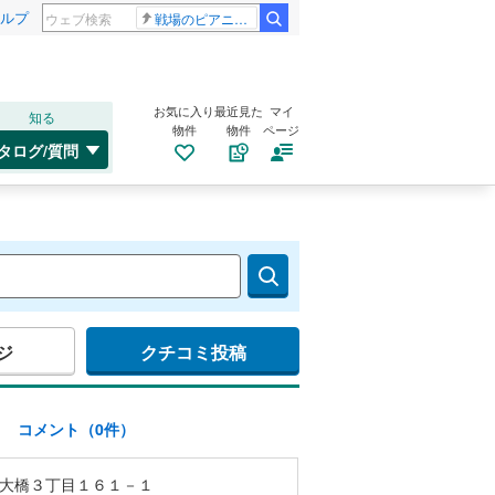
ルプ
戦場のピアニスト
お気に入り
最近見た
マイ
知る
物件
物件
ページ
タログ/質問
ジ
クチコミ投稿
)
コメント（0件）
大橋３丁目１６１－１