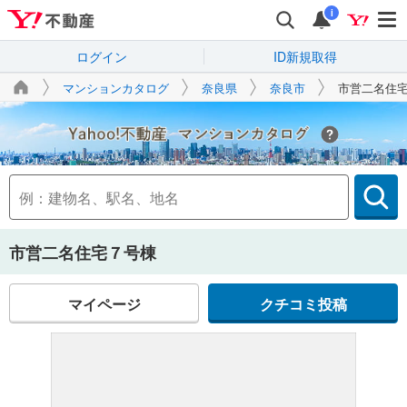
i
ログイン
ID新規取得
マンションカタログ
奈良県
奈良市
市営二名住
Yahoo!不動産
市営二名住宅７号棟
マイページ
クチコミ投稿