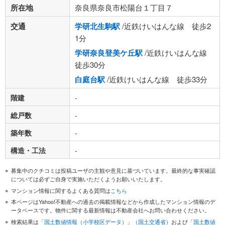
所在地
奈良県奈良市松陽台１丁目７
交通
学研北生駒駅
/近鉄けいはんな線 徒歩2
1分
学研奈良登美ケ丘駅
/近鉄けいはんな線
徒歩30分
白庭台駅
/近鉄けいはんな線 徒歩33分
階建
-
総戸数
-
築年数
-
構造・工法
-
募集中のクチコミは投稿ユーザの主観や意見に基づいています。最終的な事実確認
については必ずご自身で実施いただくようお願いいたします。
マンション情報に関するよくある質問は
こちら
本ページはYahoo!不動産への過去の掲載情報などから作成したマンション情報のデ
ータベースです。物件に関する最新情報は不動産会社へお問い合わせください。
検索結果は
「国土数値情報（小学校区データ）」（国土交通省）
および
「国土数値