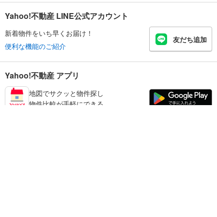
Yahoo!不動産 LINE公式アカウント
新着物件をいち早くお届け！
友だち追加
便利な機能のご紹介
Yahoo!不動産 アプリ
地図でサクッと物件探し
物件比較が手軽にできる
奈良市の不動産情報を探す
不動産・住宅
賃貸住宅
暮らしのお役立ち情報
新築マンション
マンションカタログ
中古マンション
教えて！住まいの先生
Yahoo!不動産
Yahoo! JAPAN
新築一戸建て
中古一戸建て