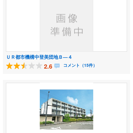
ＵＲ都市機構中登美団地Ｂ―４
2.6
コメント（15件）