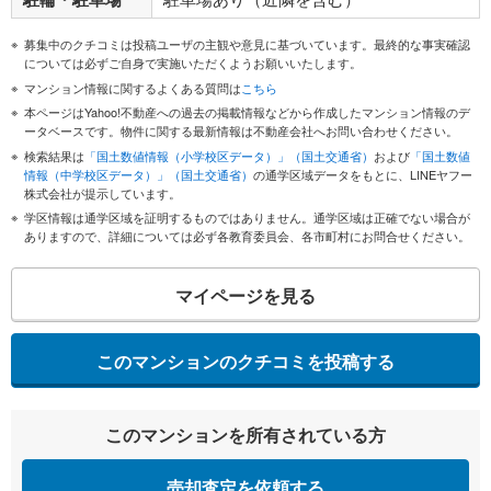
募集中のクチコミは投稿ユーザの主観や意見に基づいています。最終的な事実確認
については必ずご自身で実施いただくようお願いいたします。
マンション情報に関するよくある質問は
こちら
本ページはYahoo!不動産への過去の掲載情報などから作成したマンション情報のデ
ータベースです。物件に関する最新情報は不動産会社へお問い合わせください。
検索結果は
「国土数値情報（小学校区データ）」（国土交通省）
および
「国土数値
情報（中学校区データ）」（国土交通省）
の通学区域データをもとに、LINEヤフー
株式会社が提示しています。
学区情報は通学区域を証明するものではありません。通学区域は正確でない場合が
ありますので、詳細については必ず各教育委員会、各市町村にお問合せください。
マイページを見る
このマンションのクチコミを投稿する
このマンションを所有されている方
売却査定を依頼する