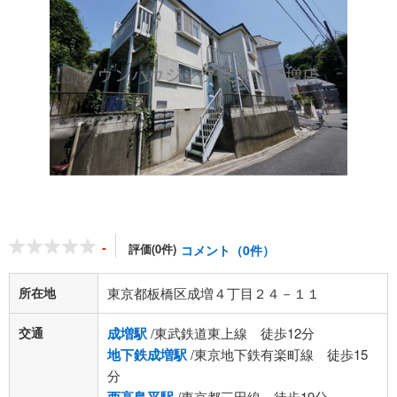
-
評価(0件)
コメント（0件）
所在地
東京都板橋区成増４丁目２４－１１
交通
成増駅
/東武鉄道東上線 徒歩12分
地下鉄成増駅
/東京地下鉄有楽町線 徒歩15
分
/東京都三田線 徒歩19分