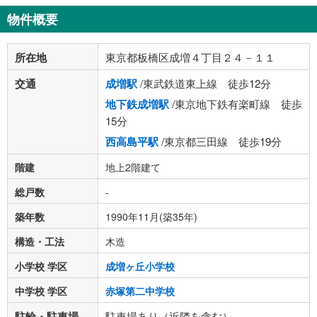
物件概要
所在地
東京都板橋区成増４丁目２４－１１
交通
成増駅
/東武鉄道東上線 徒歩12分
地下鉄成増駅
/東京地下鉄有楽町線 徒歩
15分
西高島平駅
/東京都三田線 徒歩19分
階建
地上2階建て
総戸数
-
築年数
1990年11月(築35年)
構造・工法
木造
小学校 学区
成増ヶ丘小学校
中学校 学区
赤塚第二中学校
駐輪・駐車場
駐車場あり（近隣を含む）