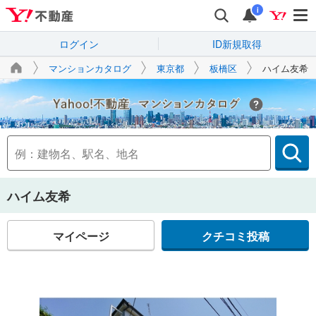
i
ログイン
ID新規取得
マンションカタログ
東京都
板橋区
ハイム友希
Yahoo!不動産
ハイム友希
マイページ
クチコミ投稿