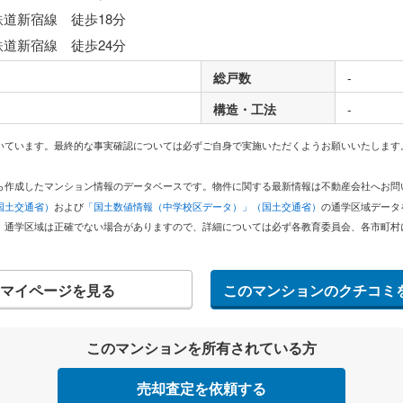
鉄道新宿線 徒歩18分
鉄道新宿線 徒歩24分
総戸数
-
構造・工法
-
いています。最終的な事実確認については必ずご自身で実施いただくようお願いいたします
どから作成したマンション情報のデータベースです。物件に関する最新情報は不動産会社へお
国土交通省）
および
「国土数値情報（中学校区データ）」（国土交通省）
の通学区域データ
。通学区域は正確でない場合がありますので、詳細については必ず各教育委員会、各市町村
マイページを見る
このマンションのクチコミ
このマンションを所有されている方
売却査定を依頼する