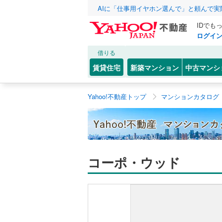
AIに「仕事用イヤホン選んで」と頼んで
IDでも
ログイ
借りる
賃貸住宅
新築マンション
中古マンシ
Yahoo!不動産トップ
マンションカタログ
コーポ・ウッド