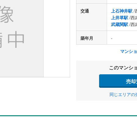
交通
上石神井駅
/
上井草駅
/西
武蔵関駅
/西
築年月
-
マンシ
このマンシ
売却
同じエリアの