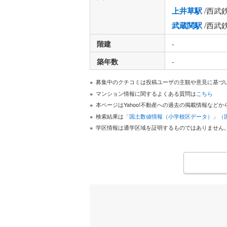
上井草駅
/西武
武蔵関駅
/西武
階建
-
築年数
-
募集中のクチコミは投稿ユーザの主観や意見に基づ
マンション情報に関するよくある質問は
こちら
本ページはYahoo!不動産への過去の掲載情報な
検索結果は
「国土数値情報（小学校区データ）」（
学区情報は通学区域を証明するものではありません