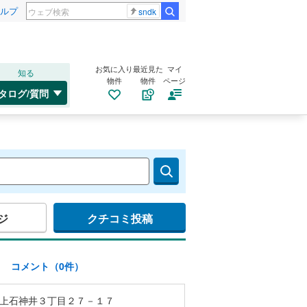
ルプ
sndk
お気に入り
最近見た
マイ
知る
物件
物件
ページ
タログ/質問
ジ
クチコミ投稿
)
コメント（0件）
上石神井３丁目２７－１７