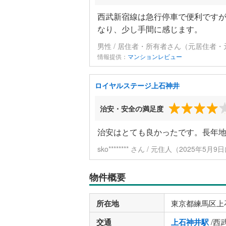
西武新宿線は急行停車で便利です
なり、少し手間に感じます。
男性 / 居住者・所有者さん（元居住者・
情報提供：
マンションレビュー
ロイヤルステージ上石神井
治安・安全の満足度
治安はとても良かったです。長年
sko******** さん / 元住人（2025年5月
物件概要
所在地
東京都練馬区上
交通
上石神井駅
/西