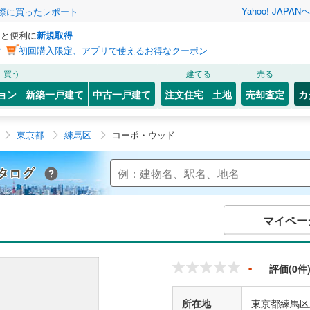
Yahoo! JAPAN
ヘ
実際に買ったレポート
っと便利に
新規取得
ン
初回購入限定、アプリで使えるお得なクーポン
買う
建てる
売る
ョン
新築一戸建て
中古一戸建て
注文住宅
土地
売却査定
カ
東京都
練馬区
コーポ・ウッド
Yahoo!不動産 マンションカタログ
マイペー
-
評価(0件
所在地
東京都練馬区