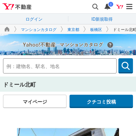
i
ログイン
ID新規取得
マンションカタログ
東京都
板橋区
ドミール北
Yahoo!不動産
ドミール北町
マイページ
クチコミ投稿