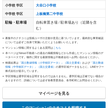
小学校 学区
大谷口小学校
中学校 学区
上板橋第二中学校
駐輪・駐車場
自転車置き場 / 駐車場あり（近隣を含
む）
募集中のクチコミは投稿ユーザの主観や意見に基づいています。最終的な事実確認
については必ずご自身で実施いただくようお願いいたします。
マンション情報に関するよくある質問は
こちら
本ページはYahoo!不動産への過去の掲載情報などから作成したマンション情報のデ
ータベースです。物件に関する最新情報は不動産会社へお問い合わせください。
検索結果は
「国土数値情報（小学校区データ）」（国土交通省）
および
「国土数値
情報（中学校区データ）」（国土交通省）
の通学区域データをもとに、LINEヤフー
株式会社が提示しています。
学区情報は通学区域を証明するものではありません。通学区域は正確でない場合が
ありますので、詳細については必ず各教育委員会、各市町村にお問合せください。
マイページを見る
このマンションのクチコミを投稿する