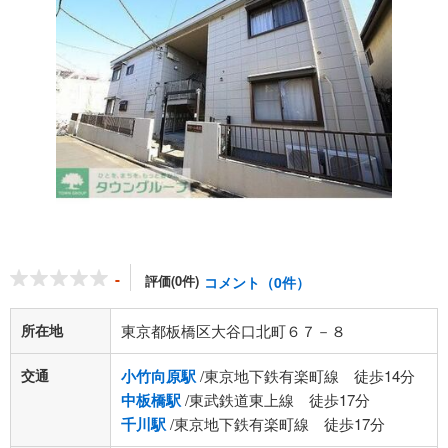
-
評価(0件)
コメント（0件）
所在地
東京都板橋区大谷口北町６７－８
交通
小竹向原駅
/東京地下鉄有楽町線 徒歩14分
中板橋駅
/東武鉄道東上線 徒歩17分
千川駅
/東京地下鉄有楽町線 徒歩17分