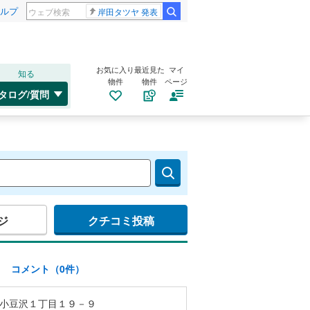
ルプ
岸田タツヤ 発表
お気に入り
最近見た
マイ
知る
物件
物件
ページ
タログ/質問
ジ
クチコミ投稿
)
コメント（0件）
小豆沢１丁目１９－９