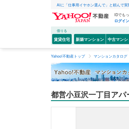
AIに「仕事用イヤホン選んで」と頼んで
IDでも
ログイ
借りる
賃貸住宅
新築マンション
中古マンシ
Yahoo!不動産トップ
マンションカタログ
都営小豆沢一丁目アパ