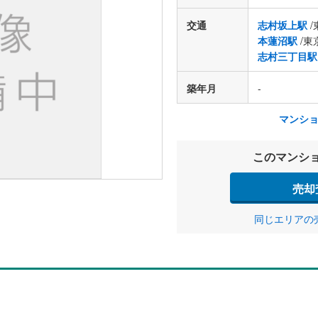
交通
志村坂上駅
/
本蓮沼駅
/東
志村三丁目駅
築年月
-
マンシ
このマンシ
売却
同じエリアの