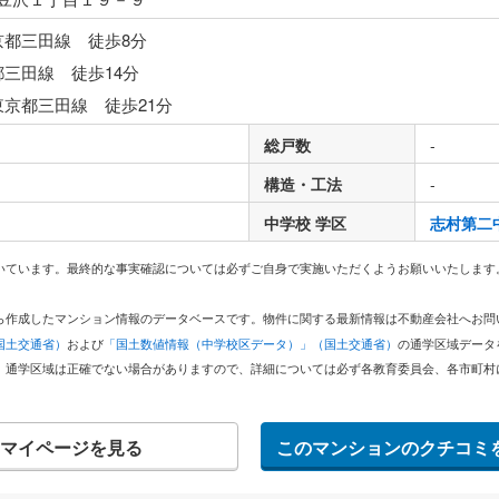
京都三田線 徒歩8分
都三田線 徒歩14分
東京都三田線 徒歩21分
総戸数
-
構造・工法
-
中学校 学区
志村第二
いています。最終的な事実確認については必ずご自身で実施いただくようお願いいたします
どから作成したマンション情報のデータベースです。物件に関する最新情報は不動産会社へお
国土交通省）
および
「国土数値情報（中学校区データ）」（国土交通省）
の通学区域データ
。通学区域は正確でない場合がありますので、詳細については必ず各教育委員会、各市町村
マイページを見る
このマンションのクチコミ