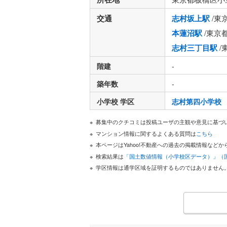
交通
志村坂上駅
/東
本蓮沼駅
/東京
志村三丁目駅
/
階建
-
築年数
-
小学校 学区
志村第四小学校
募集中のクチコミは投稿ユーザの主観や意見に基づ
マンション情報に関するよくある質問は
こちら
本ページはYahoo!不動産への過去の掲載情報な
検索結果は
「国土数値情報（小学校区データ）」（
学区情報は通学区域を証明するものではありません