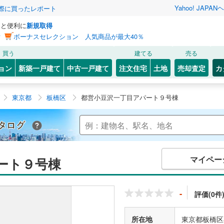
Yahoo! JAPAN
ヘ
実際に買ったレポート
っと便利に
新規取得
ン
ボーナスセレクション 人気商品が最大40％
買う
建てる
売る
ョン
新築一戸建て
中古一戸建て
注文住宅
土地
売却査定
カ
東京都
板橋区
都営小豆沢一丁目アパート９号棟
Yahoo!不動産 マンションカタログ
マイペー
ート９号棟
-
評価(0件
所在地
東京都板橋区