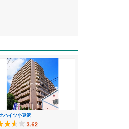
クハイツ小豆沢
3.62