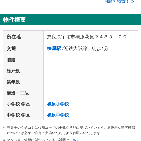
問題を報告する
物件概要
所在地
奈良県宇陀市榛原萩原２４８３－２０
交通
榛原駅
/近鉄大阪線 徒歩1分
階建
-
総戸数
-
築年数
-
構造・工法
-
小学校 学区
榛原小学校
中学校 学区
榛原中学校
募集中のクチコミは投稿ユーザの主観や意見に基づいています。最終的な事実確認
については必ずご自身で実施いただくようお願いいたします。
マンション情報に関するよくある質問は
こちら