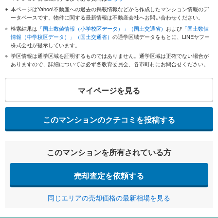
本ページはYahoo!不動産への過去の掲載情報などから作成したマンション情報のデ
ータベースです。物件に関する最新情報は不動産会社へお問い合わせください。
検索結果は
「国土数値情報（小学校区データ）」（国土交通省）
および
「国土数値
情報（中学校区データ）」（国土交通省）
の通学区域データをもとに、LINEヤフー
株式会社が提示しています。
学区情報は通学区域を証明するものではありません。通学区域は正確でない場合が
ありますので、詳細については必ず各教育委員会、各市町村にお問合せください。
マイページを見る
このマンションのクチコミを投稿する
このマンションを所有されている方
売却査定を依頼する
同じエリアの売却価格の最新相場を見る