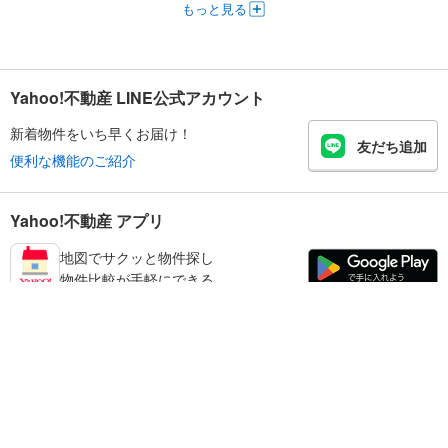
もっと見る
Yahoo!不動産 LINE公式アカウント
新着物件をいち早くお届け！
友だち追加
便利な機能のご紹介
Yahoo!不動産 アプリ
地図でサクッと物件探し
物件比較が手軽にできる
宇陀市の不動産情報を探す
不動産・住宅
賃貸住宅
暮らしのお役立ち情報
新築マンション
マンションカタログ
中古マンション
教えて！住まいの先生