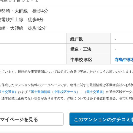
伊勢崎・大師線 徒歩4分
成電鉄押上線 徒歩8分
勢崎・大師線 徒歩12分
総戸数
-
構造・工法
-
中学校 学区
寺島中学
いています。最終的な事実確認については必ずご自身で実施いただくようお願いいたします
どから作成したマンション情報のデータベースです。物件に関する最新情報は不動産会社へお
国土交通省）
および
「国土数値情報（中学校区データ）」（国土交通省）
の通学区域データ
。通学区域は正確でない場合がありますので、詳細については必ず各教育委員会、各市町村
マイページを見る
このマンションのクチコミ