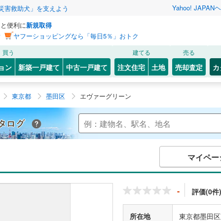
Yahoo! JAPAN
ヘ
災害救助犬」を支えよう
っと便利に
新規取得
ン
ヤフーショッピングなら「毎日5％」おトク
買う
建てる
売る
ョン
新築一戸建て
中古一戸建て
注文住宅
土地
売却査定
カ
東京都
墨田区
エヴァーグリーン
Yahoo!不動産 マンションカタログ
マイペー
-
評価(0件
所在地
東京都墨田区