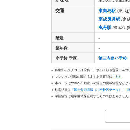
交通
東向島駅
/東武
京成曳舟駅
/京
曳舟駅
/東武伊
階建
-
築年数
-
小学校 学区
第三寺島小学校
募集中のクチコミは投稿ユーザの主観や意見に基づ
マンション情報に関するよくある質問は
こちら
本ページはYahoo!不動産への過去の掲載情報な
検索結果は
「国土数値情報（小学校区データ）」（
学区情報は通学区域を証明するものではありません