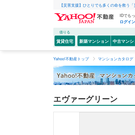
【災害支援】ひとりでも多くの命を救う「
IDでも
ログイ
借りる
賃貸住宅
新築マンション
中古マンシ
Yahoo!不動産トップ
マンションカタログ
エヴァーグリーン