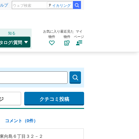
ルプ
イカリング
お気に入り
最近見た
マイ
知る
物件
物件
ページ
タログ/質問
ジ
クチコミ投稿
)
コメント（0件）
東向島６丁目３２－２