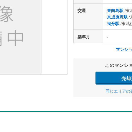
交通
東向島駅
/東
京成曳舟駅
/
曳舟駅
/東武
築年月
-
マンシ
このマンシ
売却
同じエリアの