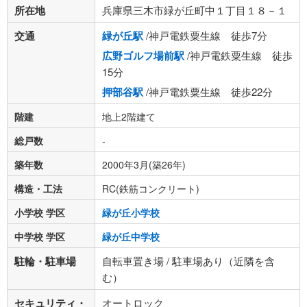
所在地
兵庫県三木市緑が丘町中１丁目１８－１
交通
緑が丘駅
/神戸電鉄粟生線 徒歩7分
広野ゴルフ場前駅
/神戸電鉄粟生線 徒歩
15分
押部谷駅
/神戸電鉄粟生線 徒歩22分
階建
地上2階建て
総戸数
-
築年数
2000年3月(築26年)
構造・工法
RC(鉄筋コンクリート)
小学校 学区
緑が丘小学校
中学校 学区
緑が丘中学校
駐輪・駐車場
自転車置き場 / 駐車場あり（近隣を含
む）
セキュリティ・
オートロック