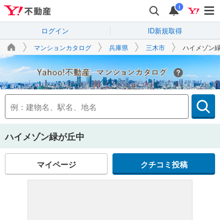
i
ログイン
ID新規取得
マンションカタログ
兵庫県
三木市
ハイメゾン
Yahoo!不動産
ハイメゾン緑が丘中
マイページ
クチコミ投稿