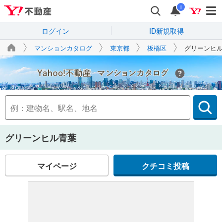
i
ログイン
ID新規取得
マンションカタログ
東京都
板橋区
グリーンヒ
Yahoo!不動産
グリーンヒル青葉
マイページ
クチコミ投稿