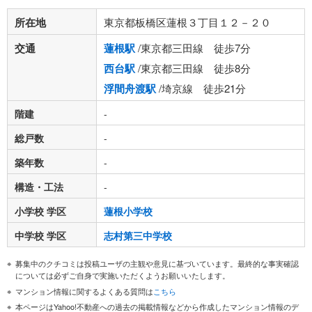
所在地
東京都板橋区蓮根３丁目１２－２０
交通
蓮根駅
/東京都三田線 徒歩7分
西台駅
/東京都三田線 徒歩8分
浮間舟渡駅
/埼京線 徒歩21分
階建
-
総戸数
-
築年数
-
構造・工法
-
小学校 学区
蓮根小学校
中学校 学区
志村第三中学校
募集中のクチコミは投稿ユーザの主観や意見に基づいています。最終的な事実確認
については必ずご自身で実施いただくようお願いいたします。
マンション情報に関するよくある質問は
こちら
本ページはYahoo!不動産への過去の掲載情報などから作成したマンション情報のデ