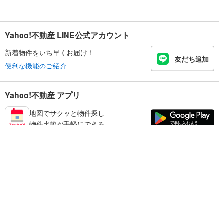
Yahoo!不動産 LINE公式アカウント
新着物件をいち早くお届け！
友だち追加
便利な機能のご紹介
Yahoo!不動産 アプリ
地図でサクッと物件探し
物件比較が手軽にできる
板橋区の不動産情報を探す
不動産・住宅
賃貸住宅
暮らしのお役立ち情報
新築マンション
マンションカタログ
中古マンション
教えて！住まいの先生