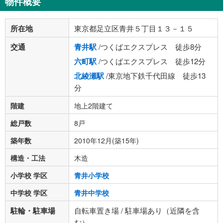
物件概要
所在地
東京都足立区青井５丁目１３－１５
交通
青井駅
/つくばエクスプレス 徒歩8分
六町駅
/つくばエクスプレス 徒歩12分
北綾瀬駅
/東京地下鉄千代田線 徒歩13
分
階建
地上2階建て
総戸数
8戸
築年数
2010年12月(築15年)
構造・工法
木造
小学校 学区
青井小学校
中学校 学区
青井中学校
駐輪・駐車場
自転車置き場 / 駐車場あり（近隣を含
む）