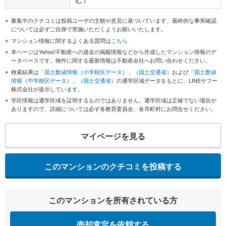
募集中のクチコミは投稿ユーザの主観や意見に基づいています。最終的な事実確認
については必ずご自身で実施いただくようお願いいたします。
マンション情報に関するよくある質問は
こちら
本ページはYahoo!不動産への過去の掲載情報などから作成したマンション情報のデ
ータベースです。物件に関する最新情報は不動産会社へお問い合わせください。
検索結果は
「国土数値情報（小学校区データ）」（国土交通省）
および
「国土数値
情報（中学校区データ）」（国土交通省）
の通学区域データをもとに、LINEヤフー
株式会社が提示しています。
学区情報は通学区域を証明するものではありません。通学区域は正確でない場合が
ありますので、詳細については必ず各教育委員会、各市町村にお問合せください。
マイページを見る
このマンションのクチコミを投稿する
このマンションを所有されている方
売却査定を依頼する