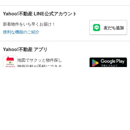
Yahoo!不動産 LINE公式アカウント
新着物件をいち早くお届け！
友だち追加
便利な機能のご紹介
Yahoo!不動産 アプリ
地図でサクッと物件探し
物件比較が手軽にできる
墨田区の不動産情報を探す
不動産・住宅
賃貸住宅
暮らしのお役立ち情報
新築マンション
マンションカタログ
中古マンション
教えて！住まいの先生
Yahoo!不動産
Yahoo! JAPAN
新築一戸建て
中古一戸建て