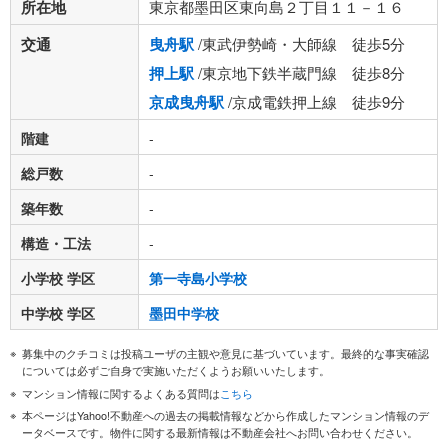
所在地
東京都墨田区東向島２丁目１１－１６
交通
曳舟駅
/東武伊勢崎・大師線 徒歩5分
押上駅
/東京地下鉄半蔵門線 徒歩8分
京成曳舟駅
/京成電鉄押上線 徒歩9分
階建
-
総戸数
-
築年数
-
構造・工法
-
小学校 学区
第一寺島小学校
中学校 学区
墨田中学校
募集中のクチコミは投稿ユーザの主観や意見に基づいています。最終的な事実確認
については必ずご自身で実施いただくようお願いいたします。
マンション情報に関するよくある質問は
こちら
本ページはYahoo!不動産への過去の掲載情報などから作成したマンション情報のデ
ータベースです。物件に関する最新情報は不動産会社へお問い合わせください。