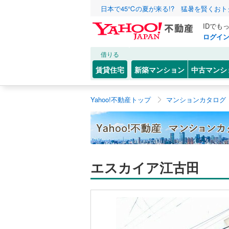
日本で45℃の夏が来る!? 猛暑を賢くお
IDでも
ログイ
借りる
賃貸住宅
新築マンション
中古マンシ
Yahoo!不動産トップ
マンションカタログ
エスカイア江古田