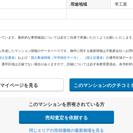
用途地域
準工業
いています。最終的な事実確認については必ずご自身で実施いただくようお願いいたします
どから作成したマンション情報のデータベースです。物件に関する最新情報は不動産会社へお
国土交通省）
および
「国土数値情報（中学校区データ）」（国土交通省）
の通学区域データ
。通学区域は正確でない場合がありますので、詳細については必ず各教育委員会、各市町村
マイページを見る
このマンションのクチコミ
このマンションを所有されている方
売却査定を依頼する
同じエリアの売却価格の最新相場を見る