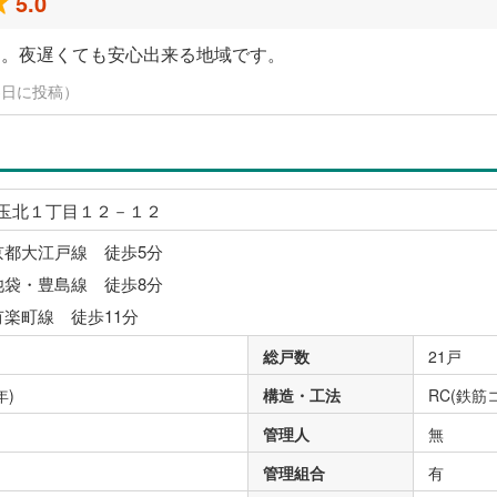
5.0
す。夜遅くても安心出来る地域です。
月13日に投稿）
玉北１丁目１２－１２
京都大江戸線 徒歩5分
池袋・豊島線 徒歩8分
有楽町線 徒歩11分
総戸数
21戸
年)
構造・工法
RC(鉄筋
管理人
無
管理組合
有