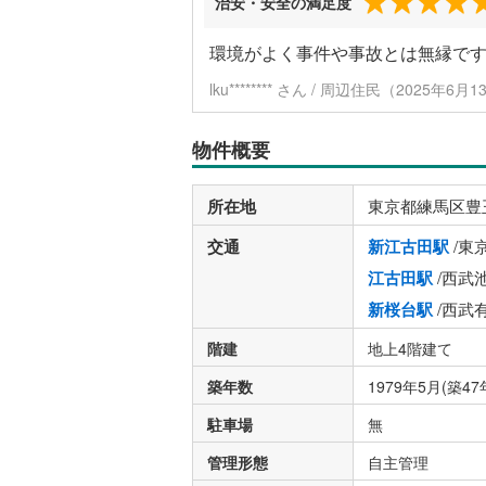
治安・安全の満足度
環境がよく事件や事故とは無縁で
lku******** さん / 周辺住民（2025年6
物件概要
所在地
東京都練馬区豊
交通
新江古田駅
/東
江古田駅
/西武
新桜台駅
/西武
階建
地上4階建て
築年数
1979年5月(築47
駐車場
無
管理形態
自主管理