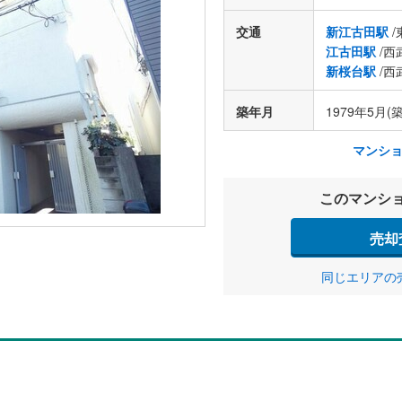
交通
新江古田駅
/
江古田駅
/西
新桜台駅
/西
築年月
1979年5月(築
マンシ
このマンシ
売却
同じエリアの