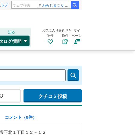
ルプ
わらじまつり 福島
お気に入り
最近見た
マイ
知る
物件
物件
ページ
タログ/質問
ジ
クチコミ投稿
)
コメント（0件）
豊玉北１丁目１２－１２