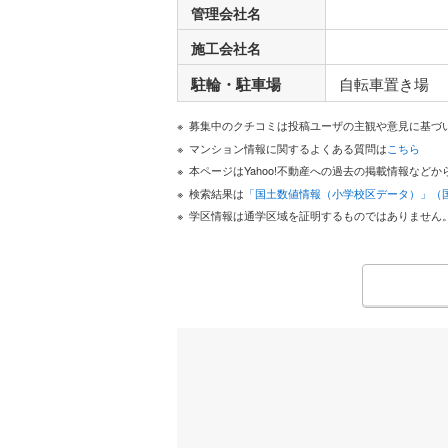
管理会社名
施工会社名
駐輪・駐車場
自転車置き場
募集中のクチコミは投稿ユーザの主観や意見に基づ
マンション情報に関するよくある質問は
こちら
本ページはYahoo!不動産への過去の掲載情報な
検索結果は
「国土数値情報（小学校区データ）」（
学区情報は通学区域を証明するものではありません