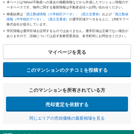
本ページはYahoo!不動産への過去の掲載情報などから作成したマンション情報のデ
ータベースです。物件に関する最新情報は不動産会社へお問い合わせください。
検索結果は
「国土数値情報（小学校区データ）」（国土交通省）
および
「国土数値
情報（中学校区データ）」（国土交通省）
の通学区域データをもとに、LINEヤフー
株式会社が提示しています。
学区情報は通学区域を証明するものではありません。通学区域は正確でない場合が
ありますので、詳細については必ず各教育委員会、各市町村にお問合せください。
マイページを見る
このマンションのクチコミを投稿する
このマンションを所有されている方
売却査定を依頼する
同じエリアの売却価格の最新相場を見る