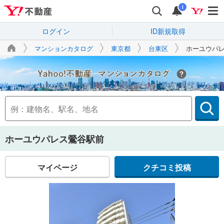
i
ログイン
ID新規取得
マンションカタログ
東京都
台東区
ホーユウパ
Yahoo!不動産
ホーユウパレス鶯谷駅前
マイページ
クチコミ投稿