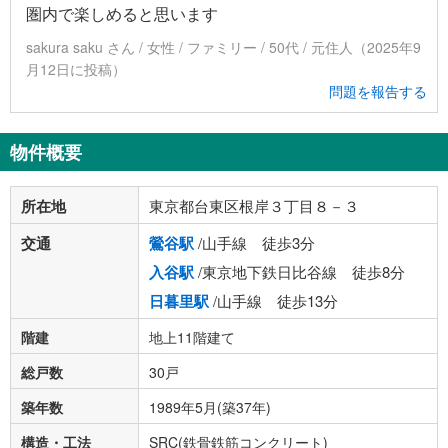
圏内で楽しめると思います
sakura saku さん / 女性 / ファミリー / 50代 / 元住人（2025年9
月12日に投稿）
問題を報告する
物件概要
所在地
東京都台東区根岸３丁目８－３
交通
鶯谷駅
/山手線 徒歩3分
入谷駅
/東京地下鉄日比谷線 徒歩8分
日暮里駅
/山手線 徒歩13分
階建
地上11階建て
総戸数
30戸
築年数
1989年5月(築37年)
構造・工法
SRC(鉄骨鉄筋コンクリート)