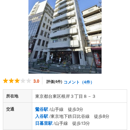
3.0
評価(4件)
コメント（4件）
所在地
東京都台東区根岸３丁目８－３
交通
鶯谷駅
/山手線 徒歩3分
入谷駅
/東京地下鉄日比谷線 徒歩8分
日暮里駅
/山手線 徒歩13分