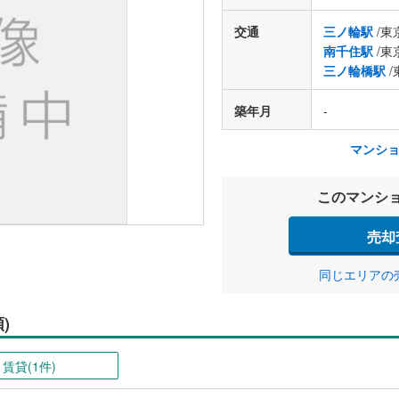
交通
三ノ輪駅
/東
南千住駅
/東
三ノ輪橋駅
/
築年月
-
マンシ
このマンシ
売却
同じエリアの
)
賃貸(1件)