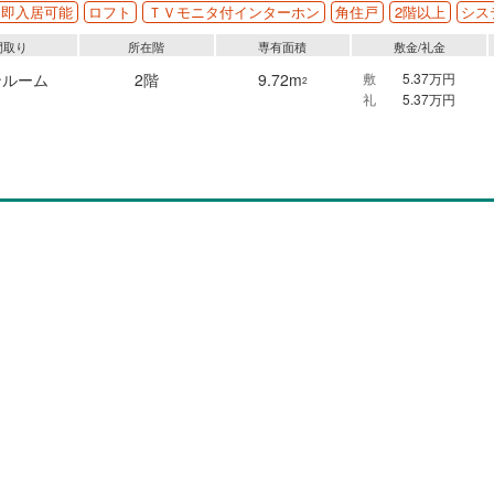
即入居可能
ロフト
ＴＶモニタ付インターホン
角住戸
2階以上
シス
間取り
所在階
専有面積
敷金/礼金
ンルーム
2階
9.72m
敷
5.37万円
2
礼
5.37万円