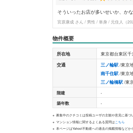
そういったお店が多いせいか、か
宮原康成 さん / 男性 / 単身 / 元住人（
物件概要
所在地
東京都台東区千
交通
三ノ輪駅
/東京
南千住駅
/東京
三ノ輪橋駅
/東
階建
-
築年数
-
募集中のクチコミは投稿ユーザの主観や意見に基づ
マンション情報に関するよくある質問は
こちら
本ページはYahoo!不動産への過去の掲載情報な