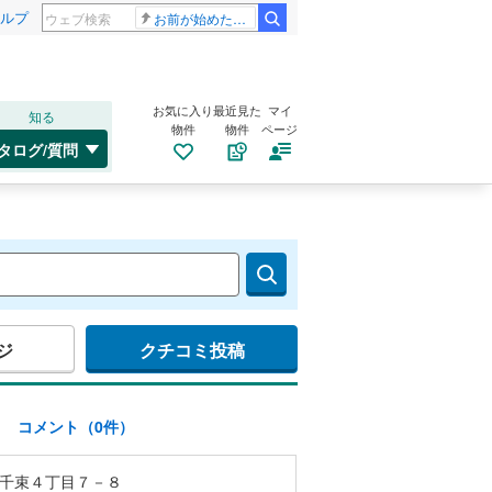
ルプ
お前が始めた物語だろ
お気に入り
最近見た
マイ
知る
物件
物件
ページ
タログ/質問
ジ
クチコミ投稿
)
コメント（0件）
千束４丁目７－８