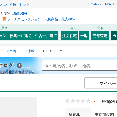
Yahoo! JAPAN
ヘ
トクに生き抜くヒント
っと便利に
新規取得
ン
ボーナスセレクション 人気商品が最大40％
買う
建てる
売る
ョン
新築一戸建て
中古一戸建て
注文住宅
土地
売却査定
カ
東京都
台東区
ＦＬＡＴ．Ｍ
Yahoo!不動産 マンションカタログ
マイペー
-
評価(0件
所在地
東京都台東区