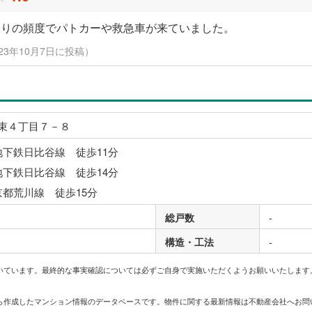
なりの頻度でパトカーや救急車が来ていました。
2023年10月7日に投稿）
束４丁目７－８
地下鉄日比谷線 徒歩11分
地下鉄日比谷線 徒歩14分
京都荒川線 徒歩15分
総戸数
-
構造・工法
-
いています。最終的な事実確認については必ずご自身で実施いただくようお願いいたします
どから作成したマンション情報のデータベースです。物件に関する最新情報は不動産会社へお