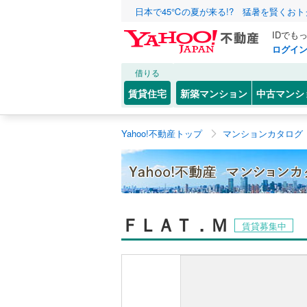
日本で45℃の夏が来る!? 猛暑を賢くお
IDでも
ログイ
借りる
賃貸住宅
新築マンション
中古マンシ
Yahoo!不動産トップ
マンションカタログ
ＦＬＡＴ．Ｍ
賃貸募集中