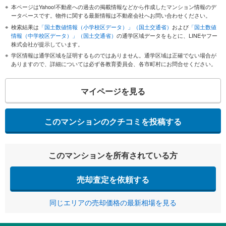
本ページはYahoo!不動産への過去の掲載情報などから作成したマンション情報のデ
ータベースです。物件に関する最新情報は不動産会社へお問い合わせください。
検索結果は
「国土数値情報（小学校区データ）」（国土交通省）
および
「国土数値
情報（中学校区データ）」（国土交通省）
の通学区域データをもとに、LINEヤフー
株式会社が提示しています。
学区情報は通学区域を証明するものではありません。通学区域は正確でない場合が
ありますので、詳細については必ず各教育委員会、各市町村にお問合せください。
マイページを見る
このマンションのクチコミを投稿する
このマンションを所有されている方
売却査定を依頼する
同じエリアの売却価格の最新相場を見る