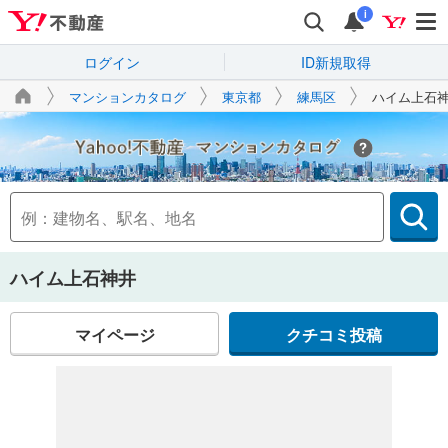
i
ログイン
ID新規取得
マンションカタログ
東京都
練馬区
ハイム上石
Yahoo!不動産
ハイム上石神井
マイページ
クチコミ投稿