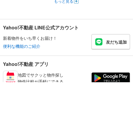
もっと見る
Yahoo!不動産 LINE公式アカウント
新着物件をいち早くお届け！
友だち追加
便利な機能のご紹介
Yahoo!不動産 アプリ
地図でサクッと物件探し
物件比較が手軽にできる
練馬区の不動産情報を探す
不動産・住宅
賃貸住宅
暮らしのお役立ち情報
新築マンション
マンションカタログ
中古マンション
教えて！住まいの先生