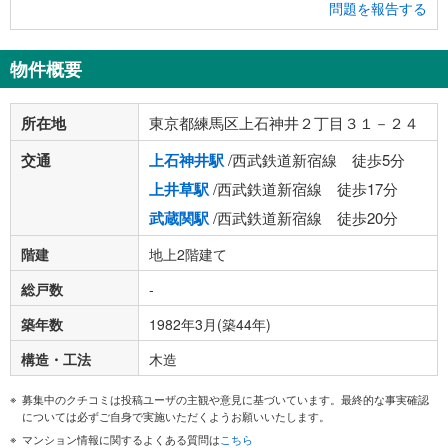
問題を報告する
物件概要
所在地
東京都練馬区上石神井２丁目３１－２４
交通
上石神井駅
/西武鉄道新宿線 徒歩5分
上井草駅
/西武鉄道新宿線 徒歩17分
武蔵関駅
/西武鉄道新宿線 徒歩20分
階建
地上2階建て
総戸数
-
築年数
1982年3月(築44年)
構造・工法
木造
募集中のクチコミは投稿ユーザの主観や意見に基づいています。最終的な事実確認
については必ずご自身で実施いただくようお願いいたします。
マンション情報に関するよくある質問は
こちら