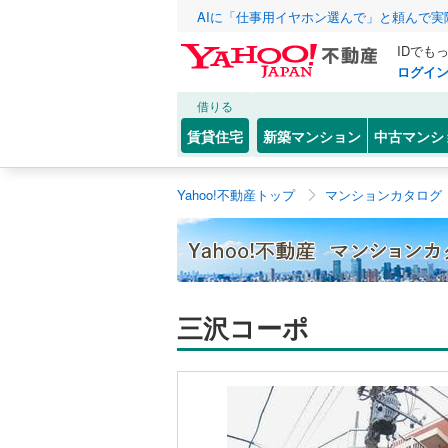
AIに「仕事用イヤホン選んで」と頼んで
IDでも
ログイ
借りる
賃貸住宅
新築マンション
中古マンシ
Yahoo!不動産トップ
マンションカタログ
三沢コーポ