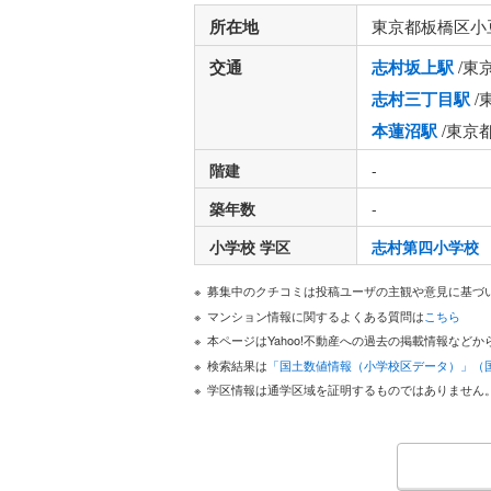
所在地
東京都板橋区小
交通
志村坂上駅
/東
志村三丁目駅
/
本蓮沼駅
/東京
階建
-
築年数
-
小学校 学区
志村第四小学校
募集中のクチコミは投稿ユーザの主観や意見に基づ
マンション情報に関するよくある質問は
こちら
本ページはYahoo!不動産への過去の掲載情報な
検索結果は
「国土数値情報（小学校区データ）」（
学区情報は通学区域を証明するものではありません