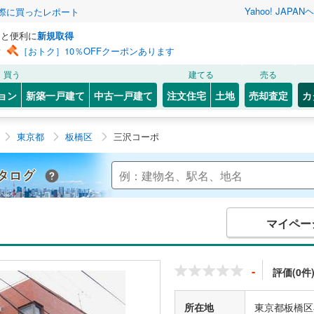
Yahoo! JAPAN
ヘ
実際に買ったレポート
っと便利に
新規取得
ン
［おトク］10％OFFクーポンあります
買う
建てる
売る
ョン
新築一戸建て
中古一戸建て
注文住宅
土地
売却査定
カ
東京都
板橋区
三沢コーポ
Yahoo!不動産 マンションカタログ
マイペー
-
評価(0件
所在地
東京都板橋区