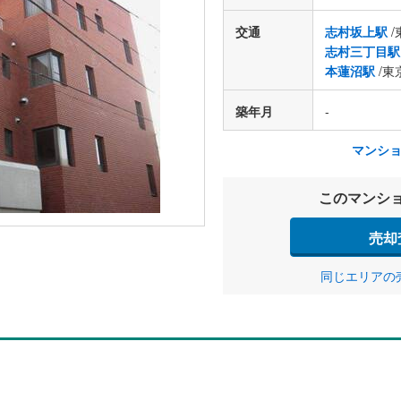
交通
志村坂上駅
/
志村三丁目駅
本蓮沼駅
/東
築年月
-
マンシ
このマンシ
売却
同じエリアの