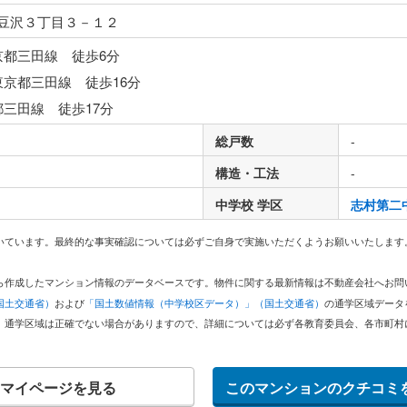
豆沢３丁目３－１２
京都三田線 徒歩6分
東京都三田線 徒歩16分
都三田線 徒歩17分
総戸数
-
構造・工法
-
中学校 学区
志村第二
いています。最終的な事実確認については必ずご自身で実施いただくようお願いいたします
どから作成したマンション情報のデータベースです。物件に関する最新情報は不動産会社へお
国土交通省）
および
「国土数値情報（中学校区データ）」（国土交通省）
の通学区域データ
。通学区域は正確でない場合がありますので、詳細については必ず各教育委員会、各市町村
マイページを見る
このマンションのクチコミ