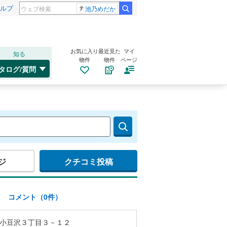
ルプ
池乃めだか
お気に入り
最近見た
マイ
知る
物件
物件
ページ
タログ/質問
ジ
クチコミ投稿
)
コメント（0件）
小豆沢３丁目３－１２