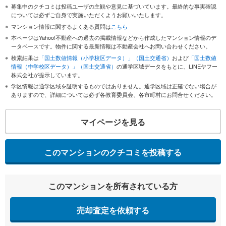
募集中のクチコミは投稿ユーザの主観や意見に基づいています。最終的な事実確認
については必ずご自身で実施いただくようお願いいたします。
マンション情報に関するよくある質問は
こちら
本ページはYahoo!不動産への過去の掲載情報などから作成したマンション情報のデ
ータベースです。物件に関する最新情報は不動産会社へお問い合わせください。
検索結果は
「国土数値情報（小学校区データ）」（国土交通省）
および
「国土数値
情報（中学校区データ）」（国土交通省）
の通学区域データをもとに、LINEヤフー
株式会社が提示しています。
学区情報は通学区域を証明するものではありません。通学区域は正確でない場合が
ありますので、詳細については必ず各教育委員会、各市町村にお問合せください。
マイページを見る
このマンションのクチコミを投稿する
このマンションを所有されている方
売却査定を依頼する