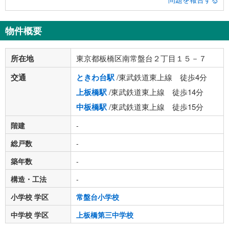
物件概要
所在地
東京都板橋区南常盤台２丁目１５－７
交通
ときわ台駅
/東武鉄道東上線 徒歩4分
上板橋駅
/東武鉄道東上線 徒歩14分
中板橋駅
/東武鉄道東上線 徒歩15分
階建
-
総戸数
-
築年数
-
構造・工法
-
小学校 学区
常盤台小学校
中学校 学区
上板橋第三中学校