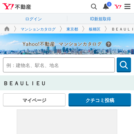
i
ログイン
ID新規取得
マンションカタログ
東京都
板橋区
ＢＥＡＵＬ
Yahoo!不動産
ＢＥＡＵＬＩＥＵ
マイページ
クチコミ投稿