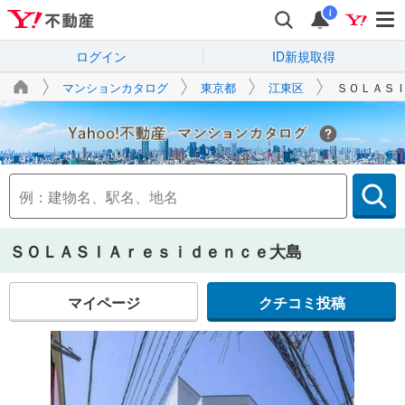
i
ログイン
ID新規取得
マンションカタログ
東京都
江東区
ＳＯＬＡＳ
Yahoo!不動産
ＳＯＬＡＳＩＡｒｅｓｉｄｅｎｃｅ大島
マイページ
クチコミ投稿