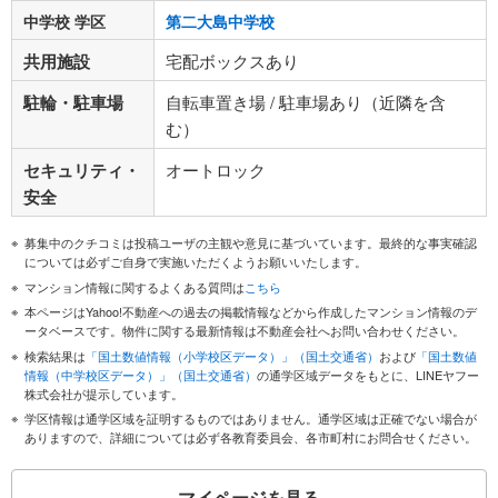
中学校 学区
第二大島中学校
共用施設
宅配ボックスあり
駐輪・駐車場
自転車置き場 / 駐車場あり（近隣を含
む）
セキュリティ・
オートロック
安全
募集中のクチコミは投稿ユーザの主観や意見に基づいています。最終的な事実確認
については必ずご自身で実施いただくようお願いいたします。
マンション情報に関するよくある質問は
こちら
本ページはYahoo!不動産への過去の掲載情報などから作成したマンション情報のデ
ータベースです。物件に関する最新情報は不動産会社へお問い合わせください。
検索結果は
「国土数値情報（小学校区データ）」（国土交通省）
および
「国土数値
情報（中学校区データ）」（国土交通省）
の通学区域データをもとに、LINEヤフー
株式会社が提示しています。
学区情報は通学区域を証明するものではありません。通学区域は正確でない場合が
ありますので、詳細については必ず各教育委員会、各市町村にお問合せください。
マイページを見る