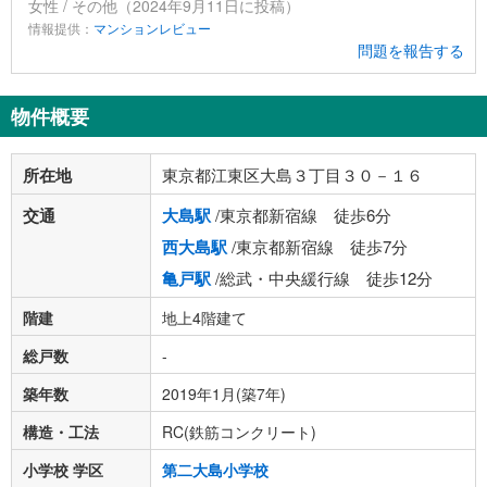
女性 / その他（2024年9月11日に投稿）
情報提供：
マンションレビュー
問題を報告する
物件概要
所在地
東京都江東区大島３丁目３０－１６
交通
大島駅
/東京都新宿線 徒歩6分
西大島駅
/東京都新宿線 徒歩7分
亀戸駅
/総武・中央緩行線 徒歩12分
階建
地上4階建て
総戸数
-
築年数
2019年1月(築7年)
構造・工法
RC(鉄筋コンクリート)
小学校 学区
第二大島小学校