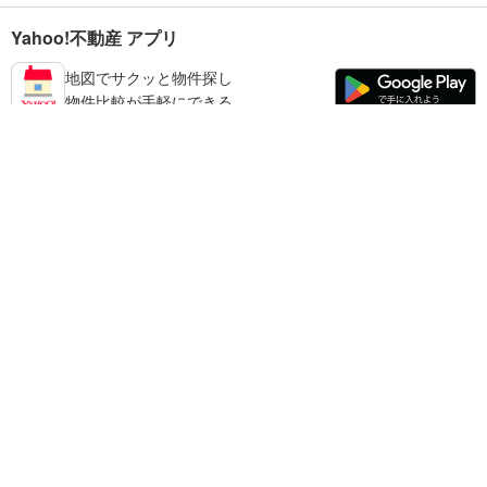
Yahoo!不動産 アプリ
地図でサクッと物件探し
物件比較が手軽にできる
江東区の不動産情報を探す
不動産・住宅
賃貸住宅
暮らしのお役立ち情報
新築マンション
マンションカタログ
中古マンション
教えて！住まいの先生
Yahoo!不動産
Yahoo! JAPAN
新築一戸建て
中古一戸建て
プライバシーポリシー
プライバシーセンター
注文住宅
土地
規約
掲載希望の方へ
免責事項
ご意見・ご要望
ヘルプ
売却査定
© LY Corporation