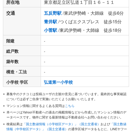
所在地
東京都足立区弘道１丁目１６－１１
交通
五反野駅
/東武伊勢崎・大師線 徒歩6分
青井駅
/つくばエクスプレス 徒歩15分
小菅駅
/東武伊勢崎・大師線 徒歩18分
階建
-
総戸数
-
築年数
-
構造・工法
-
小学校 学区
弘道第一小学校
募集中のクチコミは投稿ユーザの主観や意見に基づいています。最終的な事実確認
については必ずご自身で実施いただくようお願いいたします。
マンション情報に関するよくある質問は
こちら
本ページはYahoo!不動産への過去の掲載情報などから作成したマンション情報のデ
ータベースです。物件に関する最新情報は不動産会社へお問い合わせください。
検索結果は
「国土数値情報（小学校区データ）」（国土交通省）
および
「国土数値
情報（中学校区データ）」（国土交通省）
の通学区域データをもとに、LINEヤフー