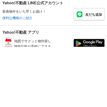
Yahoo!不動産 LINE公式アカウント
新着物件をいち早くお届け！
友だち追加
便利な機能のご紹介
Yahoo!不動産 アプリ
地図でサクッと物件探し
物件比較が手軽にできる
足立区の不動産情報を探す
不動産・住宅
賃貸住宅
暮らしのお役立ち情報
新築マンション
マンションカタログ
中古マンション
教えて！住まいの先生
Yahoo!不動産
Yahoo! JAPAN
新築一戸建て
中古一戸建て
プライバシーポリシー
プライバシーセンター