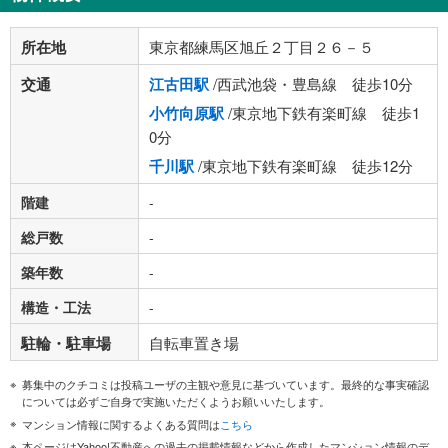
所在地
東京都練馬区旭丘２丁目２６－５
交通
江古田駅
/西武池袋・豊島線 徒歩10分
小竹向原駅
/東京地下鉄有楽町線 徒歩1
0分
千川駅
/東京地下鉄有楽町線 徒歩12分
階建
-
総戸数
-
築年数
-
構造・工法
-
駐輪・駐車場
自転車置き場
募集中のクチコミは投稿ユーザの主観や意見に基づいています。最終的な事実確認
については必ずご自身で実施いただくようお願いいたします。
マンション情報に関するよくある質問は
こちら
本ページはYahoo!不動産への過去の掲載情報などから作成したマンション情報のデ