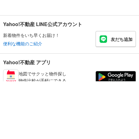
Yahoo!不動産 LINE公式アカウント
新着物件をいち早くお届け！
友だち追加
便利な機能のご紹介
Yahoo!不動産 アプリ
地図でサクッと物件探し
物件比較が手軽にできる
練馬区の不動産情報を探す
不動産・住宅
賃貸住宅
暮らしのお役立ち情報
新築マンション
マンションカタログ
中古マンション
教えて！住まいの先生