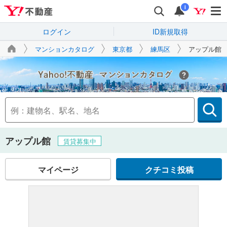
i
ログイン
ID新規取得
マンションカタログ
東京都
練馬区
アップル館
Yahoo!不動産
アップル館
賃貸募集中
マイページ
クチコミ投稿