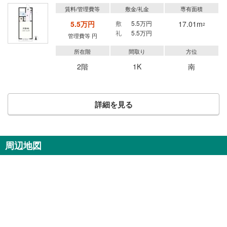
賃料/管理費等
敷金/礼金
専有面積
5.5万円
敷
5.5万円
17.01m
2
礼
5.5万円
管理費等 円
所在階
間取り
方位
2階
1K
南
詳細を見る
周辺地図