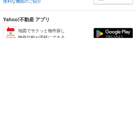
便利な機能のご紹介
Yahoo!不動産 アプリ
地図でサクッと物件探し
物件比較が手軽にできる
日高郡みなべ町の不動産情報を探す
不動産・住宅
賃貸住宅
暮らしのお役立ち情報
新築マンション
マンションカタログ
中古マンション
教えて！住まいの先生
Yahoo!不動産
Yahoo! JAPAN
新築一戸建て
中古一戸建て
プライバシーポリシー
プライバシーセンター
注文住宅
土地
規約
掲載希望の方へ
免責事項
ご意見・ご要望
ヘルプ
売却査定