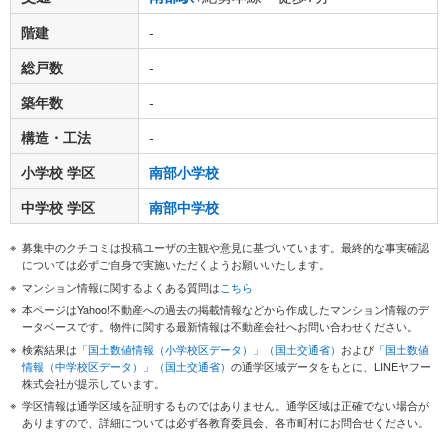
階建
-
総戸数
-
築年数
-
構造・工法
-
小学校 学区
南部小学校
中学校 学区
南部中学校
募集中のクチコミは投稿ユーザの主観や意見に基づいています。最終的な事実確認
については必ずご自身で実施いただくようお願いいたします。
マンション情報に関するよくある質問は
こちら
本ページはYahoo!不動産への過去の掲載情報などから作成したマンション情報のデ
ータベースです。物件に関する最新情報は不動産会社へお問い合わせください。
検索結果は
「国土数値情報（小学校区データ）」（国土交通省）
および
「国土数値
情報（中学校区データ）」（国土交通省）
の通学区域データをもとに、LINEヤフー
株式会社が提示しています。
学区情報は通学区域を証明するものではありません。通学区域は正確でない場合が
ありますので、詳細については必ず各教育委員会、各市町村にお問合せください。