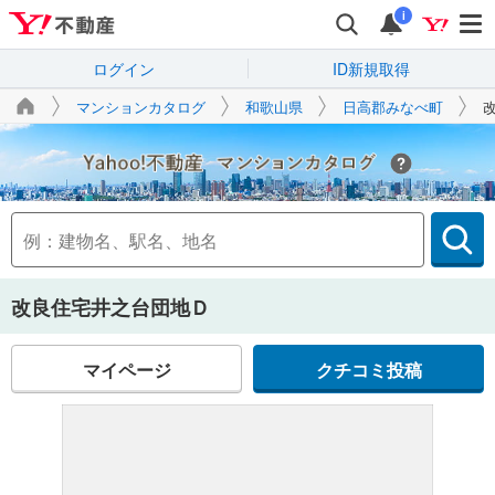
i
ログイン
ID新規取得
マンションカタログ
和歌山県
日高郡みなべ町
Yahoo!不動産
改良住宅井之台団地Ｄ
マイページ
クチコミ投稿