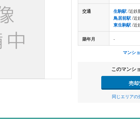
交通
生駒駅
/近鉄
鳥居前駅
/近
東生駒駅
/近
築年月
-
マンシ
このマンシ
売却
同じエリアの