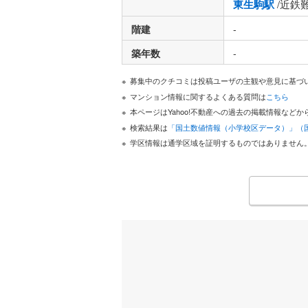
東生駒駅
/近鉄
階建
-
築年数
-
募集中のクチコミは投稿ユーザの主観や意見に基づ
マンション情報に関するよくある質問は
こちら
本ページはYahoo!不動産への過去の掲載情報な
検索結果は
「国土数値情報（小学校区データ）」（
学区情報は通学区域を証明するものではありません