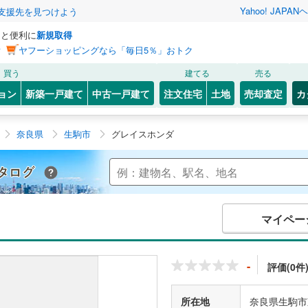
Yahoo! JAPAN
ヘ
支援先を見つけよう
っと便利に
新規取得
ン
ヤフーショッピングなら「毎日5％」おトク
買う
建てる
売る
ョン
新築一戸建て
中古一戸建て
注文住宅
土地
売却査定
カ
奈良県
生駒市
グレイスホンダ
Yahoo!不動産 マンションカタログ
マイペー
-
評価(0件
所在地
奈良県生駒市