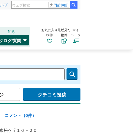
ルプ
門前仲町
お気に入り
最近見た
マイ
知る
物件
物件
ページ
タログ/質問
ジ
クチコミ投稿
)
コメント（0件）
東松ケ丘１６－２０