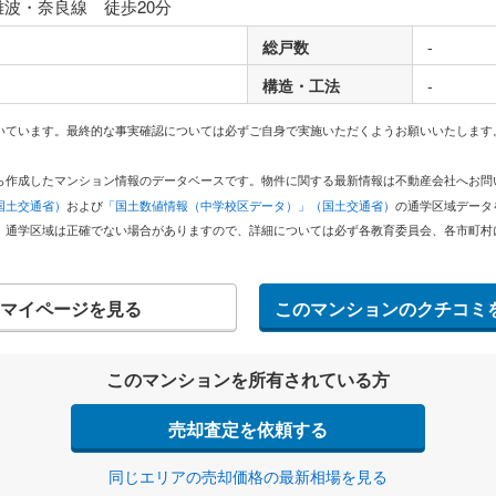
難波・奈良線 徒歩20分
総戸数
-
構造・工法
-
いています。最終的な事実確認については必ずご自身で実施いただくようお願いいたします
どから作成したマンション情報のデータベースです。物件に関する最新情報は不動産会社へお
国土交通省）
および
「国土数値情報（中学校区データ）」（国土交通省）
の通学区域データ
。通学区域は正確でない場合がありますので、詳細については必ず各教育委員会、各市町村
マイページを見る
このマンションのクチコミ
このマンションを所有されている方
売却査定を依頼する
同じエリアの売却価格の最新相場を見る