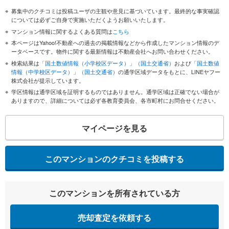
募集中のクチコミは投稿ユーザの主観や意見に基づいています。最終的な事実確認
については必ずご自身で実施いただくようお願いいたします。
マンション情報に関するよくある質問は
こちら
本ページはYahoo!不動産への過去の掲載情報などから作成したマンション情報のデ
ータベースです。物件に関する最新情報は不動産会社へお問い合わせください。
検索結果は
「国土数値情報（小学校区データ）」（国土交通省）
および
「国土数値
情報（中学校区データ）」（国土交通省）
の通学区域データをもとに、LINEヤフー
株式会社が提示しています。
学区情報は通学区域を証明するものではありません。通学区域は正確でない場合が
ありますので、詳細については必ず各教育委員会、各市町村にお問合せください。
マイページを見る
このマンションのクチコミを投稿する
このマンションを所有されている方
売却査定を依頼する