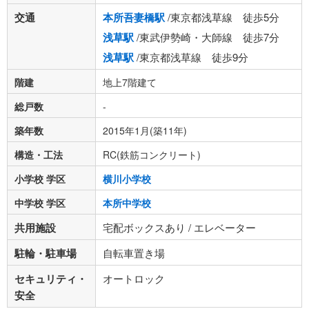
交通
本所吾妻橋駅
/東京都浅草線 徒歩5分
浅草駅
/東武伊勢崎・大師線 徒歩7分
浅草駅
/東京都浅草線 徒歩9分
階建
地上7階建て
総戸数
-
築年数
2015年1月(築11年)
構造・工法
RC(鉄筋コンクリート)
小学校 学区
横川小学校
中学校 学区
本所中学校
共用施設
宅配ボックスあり / エレベーター
駐輪・駐車場
自転車置き場
セキュリティ・
オートロック
安全