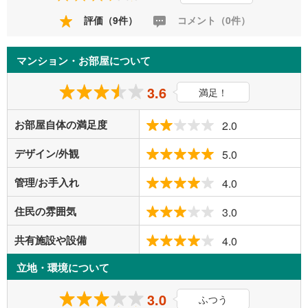
評価（9件）
コメント（0件）
マンション・お部屋について
3.6
満足！
お部屋自体の満足度
2.0
デザイン/外観
5.0
管理/お手入れ
4.0
住民の雰囲気
3.0
共有施設や設備
4.0
立地・環境について
3.0
ふつう