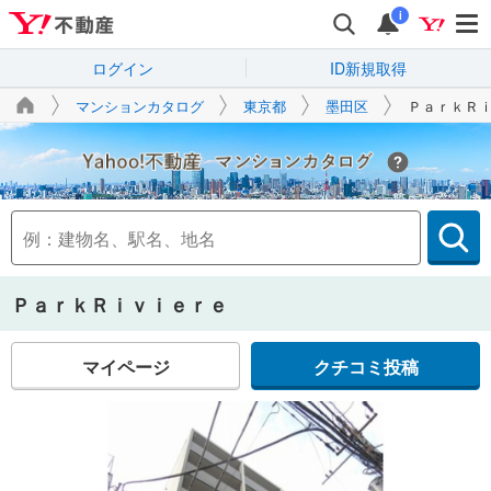
i
ログイン
ID新規取得
マンションカタログ
東京都
墨田区
ＰａｒｋＲ
Yahoo!不動産
ＰａｒｋＲｉｖｉｅｒｅ
マイページ
クチコミ投稿