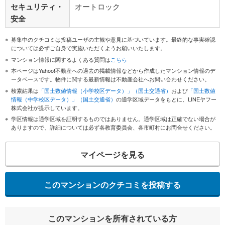
セキュリティ・
オートロック
安全
募集中のクチコミは投稿ユーザの主観や意見に基づいています。最終的な事実確認
については必ずご自身で実施いただくようお願いいたします。
マンション情報に関するよくある質問は
こちら
本ページはYahoo!不動産への過去の掲載情報などから作成したマンション情報のデ
ータベースです。物件に関する最新情報は不動産会社へお問い合わせください。
検索結果は
「国土数値情報（小学校区データ）」（国土交通省）
および
「国土数値
情報（中学校区データ）」（国土交通省）
の通学区域データをもとに、LINEヤフー
株式会社が提示しています。
学区情報は通学区域を証明するものではありません。通学区域は正確でない場合が
ありますので、詳細については必ず各教育委員会、各市町村にお問合せください。
マイページを見る
このマンションのクチコミを投稿する
このマンションを所有されている方