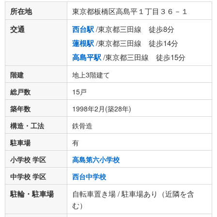
所在地
東京都板橋区高島平１丁目３６－１
交通
西台駅
/東京都三田線 徒歩8分
蓮根駅
/東京都三田線 徒歩14分
高島平駅
/東京都三田線 徒歩15分
階建
地上3階建て
総戸数
15戸
築年数
1998年2月(築28年)
構造・工法
鉄骨造
駐車場
有
小学校 学区
高島第六小学校
中学校 学区
西台中学校
駐輪・駐車場
自転車置き場 / 駐車場あり（近隣を含
む）