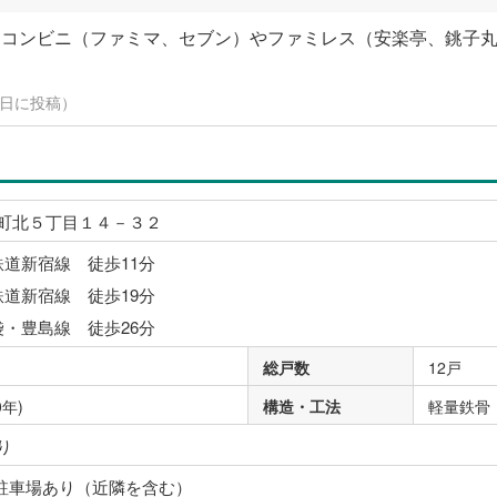
はコンビニ（ファミマ、セブン）やファミレス（安楽亭、銚子
24日に投稿）
町北５丁目１４－３２
鉄道新宿線 徒歩11分
鉄道新宿線 徒歩19分
袋・豊島線 徒歩26分
総戸数
12戸
0年)
構造・工法
軽量鉄骨
り
 駐車場あり（近隣を含む）