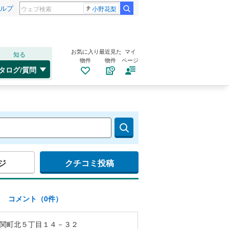
ルプ
小野花梨
お気に入り
最近見た
マイ
知る
物件
物件
ページ
タログ/質問
ジ
クチコミ投稿
)
コメント（0件）
関町北５丁目１４－３２