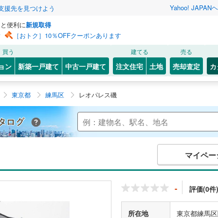
Yahoo! JAPAN
ヘ
支援先を見つけよう
っと便利に
新規取得
ン
［おトク］10％OFFクーポンあります
買う
建てる
売る
ョン
新築一戸建て
中古一戸建て
注文住宅
土地
売却査定
カ
東京都
練馬区
レオパレス磯
Yahoo!不動産 マンションカタログ
マイペー
-
評価(0件
所在地
東京都練馬区