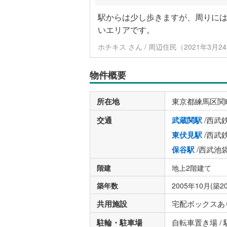
駅からは少し歩きますが、周りに
いエリアです。
ホチキス さん / 周辺住民（2021年3月
物件概要
所在地
東京都練馬区関
交通
武蔵関駅
/西武
東伏見駅
/西武
保谷駅
/西武池
階建
地上2階建て
築年数
2005年10月(築2
共用施設
宅配ボックスあ
駐輪・駐車場
自転車置き場 /