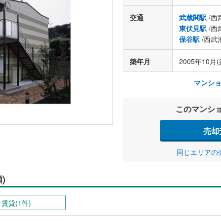
交通
武蔵関駅
/西
東伏見駅
/西
保谷駅
/西武
築年月
2005年10月(
マンシ
このマンシ
売却
同じエリアの
)
賃貸(1件)