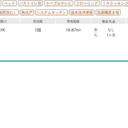
ベッド
バストイレ別
ケーブルテレビ
フローリング
ＩＨクッキン
南西含む）
角住戸
システムキッチン
温水洗浄便座
洗濯機置き場
間取り
所在階
専有面積
敷金/礼金
1K
1階
19.87m
敷
なし
2
礼
1ヶ月