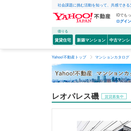
社会課題に挑む活動を知って、共感できる
IDでも
ログイ
借りる
賃貸住宅
新築マンション
中古マンシ
Yahoo!不動産トップ
マンションカタログ
レオパレス磯
賃貸募集中