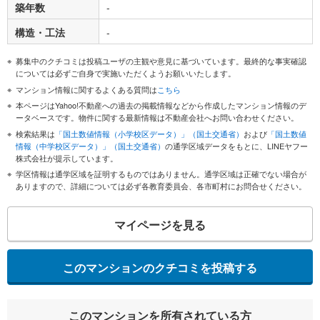
築年数
-
構造・工法
-
募集中のクチコミは投稿ユーザの主観や意見に基づいています。最終的な事実確認
については必ずご自身で実施いただくようお願いいたします。
マンション情報に関するよくある質問は
こちら
本ページはYahoo!不動産への過去の掲載情報などから作成したマンション情報のデ
ータベースです。物件に関する最新情報は不動産会社へお問い合わせください。
検索結果は
「国土数値情報（小学校区データ）」（国土交通省）
および
「国土数値
情報（中学校区データ）」（国土交通省）
の通学区域データをもとに、LINEヤフー
株式会社が提示しています。
学区情報は通学区域を証明するものではありません。通学区域は正確でない場合が
ありますので、詳細については必ず各教育委員会、各市町村にお問合せください。
マイページを見る
このマンションのクチコミを投稿する
このマンションを所有されている方