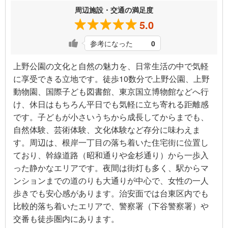
周辺施設・交通の満足度
5.0
参考になった
0
上野公園の文化と自然の魅力を、日常生活の中で気軽
に享受できる立地です。徒歩10数分で上野公園、上野
動物園、国際子ども図書館、東京国立博物館などへ行
け、休日はもちろん平日でも気軽に立ち寄れる距離感
です。子どもが小さいうちから成長してからまでも、
自然体験、芸術体験、文化体験など存分に味わえま
す。周辺は、根岸一丁目の落ち着いた住宅街に位置し
ており、幹線道路（昭和通りや金杉通り）から一歩入
った静かなエリアです。夜間は街灯も多く、駅からマ
ンションまでの道のりも大通りが中心で、女性の一人
歩きでも安心感があります。治安面では台東区内でも
比較的落ち着いたエリアで、警察署（下谷警察署）や
交番も徒歩圏内にあります。