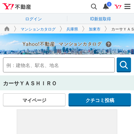
i
ログイン
ID新規取得
マンションカタログ
兵庫県
加東市
カーサＹＡ
Yahoo!不動産
カーサＹＡＳＨＩＲＯ
マイページ
クチコミ投稿