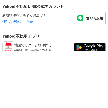
Yahoo!不動産 LINE公式アカウント
新着物件をいち早くお届け！
友だち追加
便利な機能のご紹介
Yahoo!不動産 アプリ
地図でサクッと物件探し
物件比較が手軽にできる
加東市の不動産情報を探す
不動産・住宅
賃貸住宅
暮らしのお役立ち情報
新築マンション
マンションカタログ
中古マンション
教えて！住まいの先生
Yahoo!不動産
Yahoo! JAPAN
新築一戸建て
中古一戸建て