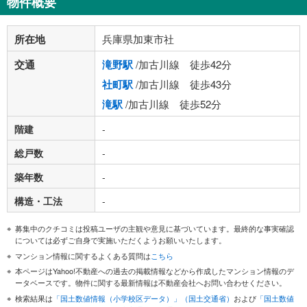
物件概要
所在地
兵庫県加東市社
交通
滝野駅
/加古川線 徒歩42分
社町駅
/加古川線 徒歩43分
滝駅
/加古川線 徒歩52分
階建
-
総戸数
-
築年数
-
構造・工法
-
募集中のクチコミは投稿ユーザの主観や意見に基づいています。最終的な事実確認
については必ずご自身で実施いただくようお願いいたします。
マンション情報に関するよくある質問は
こちら
本ページはYahoo!不動産への過去の掲載情報などから作成したマンション情報のデ
ータベースです。物件に関する最新情報は不動産会社へお問い合わせください。
検索結果は
「国土数値情報（小学校区データ）」（国土交通省）
および
「国土数値