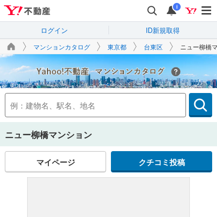
i
ログイン
ID新規取得
マンションカタログ
東京都
台東区
ニュー柳橋
Yahoo!不動産
ニュー柳橋マンション
マイページ
クチコミ投稿