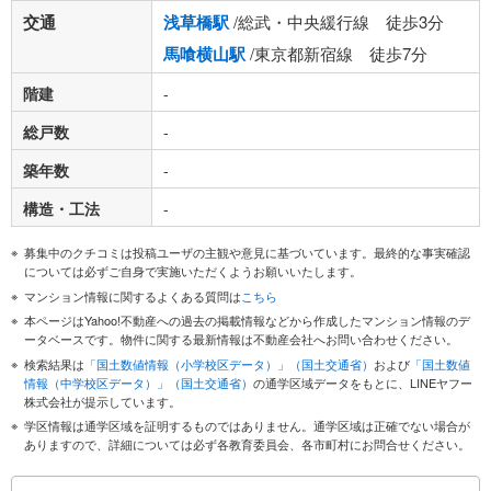
交通
浅草橋駅
/総武・中央緩行線 徒歩3分
馬喰横山駅
/東京都新宿線 徒歩7分
階建
-
総戸数
-
築年数
-
構造・工法
-
募集中のクチコミは投稿ユーザの主観や意見に基づいています。最終的な事実確認
については必ずご自身で実施いただくようお願いいたします。
マンション情報に関するよくある質問は
こちら
本ページはYahoo!不動産への過去の掲載情報などから作成したマンション情報のデ
ータベースです。物件に関する最新情報は不動産会社へお問い合わせください。
検索結果は
「国土数値情報（小学校区データ）」（国土交通省）
および
「国土数値
情報（中学校区データ）」（国土交通省）
の通学区域データをもとに、LINEヤフー
株式会社が提示しています。
学区情報は通学区域を証明するものではありません。通学区域は正確でない場合が
ありますので、詳細については必ず各教育委員会、各市町村にお問合せください。