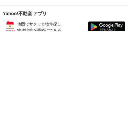
Yahoo!不動産 アプリ
地図でサクッと物件探し
物件比較が手軽にできる
台東区の不動産情報を探す
不動産・住宅
賃貸住宅
暮らしのお役立ち情報
新築マンション
マンションカタログ
中古マンション
教えて！住まいの先生
Yahoo!不動産
Yahoo! JAPAN
新築一戸建て
中古一戸建て
プライバシーポリシー
プライバシーセンター
注文住宅
土地
規約
掲載希望の方へ
免責事項
ご意見・ご要望
ヘルプ
売却査定
© LY Corporation