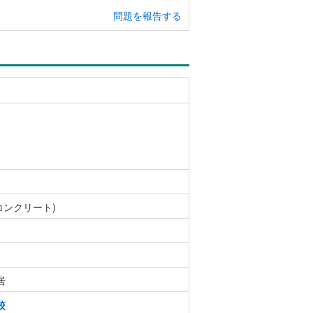
問題を報告する
コンクリート)
居
校