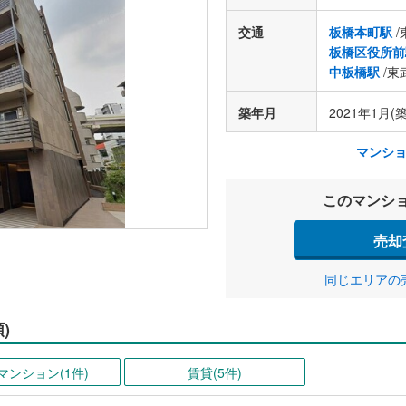
交通
板橋本町駅
/
板橋区役所前
中板橋駅
/東
築年月
2021年1月(
マンシ
このマンシ
売却
同じエリアの
)
マンション(1件)
賃貸(5件)