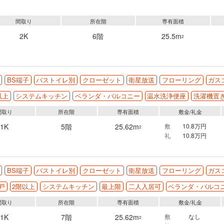
間取り
所在階
専有面積
2K
6階
25.5m
2
BS端子
バストイレ別
クローゼット
衛星放送
フローリング
ガス
以上
システムキッチン
ベランダ・バルコニー
温水洗浄便座
洗濯機置
間取り
所在階
専有面積
敷金/礼金
1K
5階
25.62m
敷
10.8万円
2
礼
10.8万円
BS端子
バストイレ別
クローゼット
衛星放送
フローリング
ガス
戸
2階以上
システムキッチン
最上階
二人入居可
ベランダ・バルコ
間取り
所在階
専有面積
敷金/礼金
1K
7階
25.62m
敷
なし
2