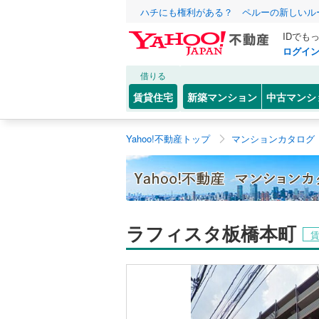
ハチにも権利がある？ ペルーの新しいル
IDでも
ログイ
借りる
賃貸住宅
新築マンション
中古マンシ
Yahoo!不動産トップ
マンションカタログ
ラフィスタ板橋本町