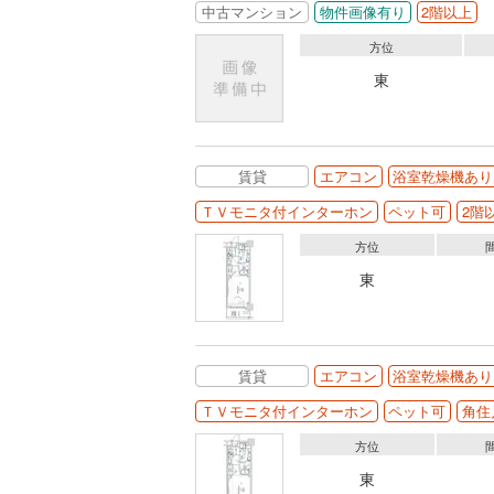
中古マンション
物件画像有り
2階以上
方位
東
賃貸
エアコン
浴室乾燥機あり
ＴＶモニタ付インターホン
ペット可
2階
方位
東
賃貸
エアコン
浴室乾燥機あり
ＴＶモニタ付インターホン
ペット可
角住
方位
東