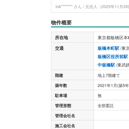
tok******** さん / 元住人（2025年11
物件概要
所在地
東京都板橋区本
交通
板橋本町駅
/東
板橋区役所前駅
中板橋駅
/東武
階建
地上7階建て
築年数
2021年1月(築5年
駐車場
無
管理形態
全部委託
管理会社名
施工会社名