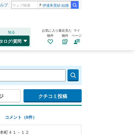
ルプ
伊達朱里紗 結婚
お気に入り
最近見た
マイ
知る
物件
物件
ページ
タログ/質問
ジ
クチコミ投稿
)
コメント（0件）
本町４１－１２