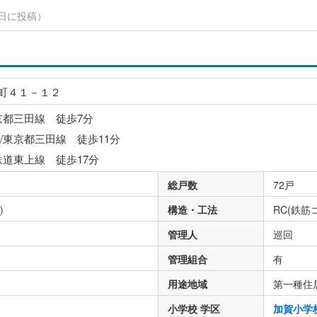
月28日に投稿）
町４１－１２
京都三田線 徒歩7分
/東京都三田線 徒歩11分
鉄道東上線 徒歩17分
総戸数
72戸
)
構造・工法
RC(鉄筋
管理人
巡回
管理組合
有
用途地域
第一種住
小学校 学区
加賀小学