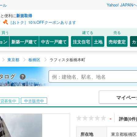
Yahoo! JAPAN
ヘ
ール
っと便利に
新規取得
ン
［おトク］10％OFFクーポンあります
買う
建てる
売る
ョン
新築一戸建て
中古一戸建て
注文住宅
土地
売却査定
カ
東京都
板橋区
ラフィスタ板橋本町
Yahoo!不動産 マンションカタログ
マイペー
賃貸募集中
中古販売中
-
評価(0件
所在地
東京都板橋区