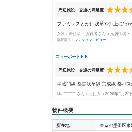
周辺施設・交通の満足度
ファミレスとかは浅草や押上に行
女性 / 居住者・所有者さん（元居住者・
情報提供：
マンションレビュー
ニューポートＨＫ
周辺施設・交通の満足度
半蔵門線 都営浅草線 京成線 都バ
kha******** さん / 元住人（2026年2月
物件概要
所在地
東京都墨田区東