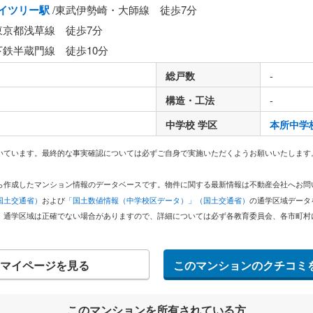
イツリー駅
/東武伊勢崎・大師線 徒歩7分
東京都浅草線 徒歩7分
下鉄半蔵門線 徒歩10分
総戸数
-
構造・工法
-
中学校 学区
本所中学
いています。最終的な事実確認については必ずご自身で実施いただくようお願いいたします
どから作成したマンション情報のデータベースです。物件に関する最新情報は不動産会社へお
国土交通省）
および
「国土数値情報（中学校区データ）」（国土交通省）
の通学区域データ
。通学区域は正確でない場合がありますので、詳細については必ず各教育委員会、各市町村
マイページを見る
このマンションのクチコミ
このマンションを所有されている方