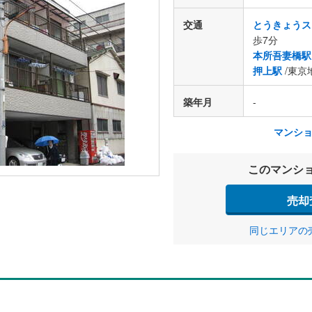
交通
とうきょうス
歩7分
本所吾妻橋駅
押上駅
/東京
築年月
-
マンシ
このマンシ
売却
同じエリアの