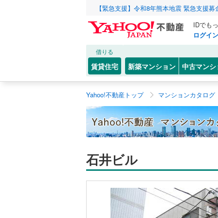
【緊急支援】令和8年熊本地震 緊急支援募
IDでも
ログイ
借りる
賃貸住宅
新築マンション
中古マンシ
Yahoo!不動産トップ
マンションカタログ
石井ビル