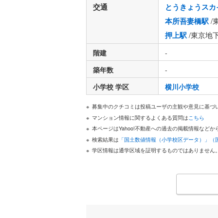
交通
とうきょうスカ
本所吾妻橋駅
/
押上駅
/東京地
階建
-
築年数
-
小学校 学区
横川小学校
募集中のクチコミは投稿ユーザの主観や意見に基づ
マンション情報に関するよくある質問は
こちら
本ページはYahoo!不動産への過去の掲載情報な
検索結果は
「国土数値情報（小学校区データ）」（
学区情報は通学区域を証明するものではありません