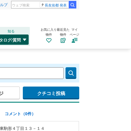
ルプ
長友佑都 発表
お気に入り
最近見た
マイ
知る
物件
物件
ページ
タログ/質問
ジ
クチコミ投稿
)
コメント（0件）
東駒形４丁目１３－１４