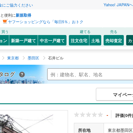
Yahoo! JAPAN
ヘ
金にご協力ください
っと便利に
新規取得
ン
ヤフーショッピングなら「毎日5％」おトク
買う
建てる
売る
ョン
新築一戸建て
中古一戸建て
注文住宅
土地
売却査定
カ
東京都
墨田区
石井ビル
Yahoo!不動産 マンションカタログ
マイペー
-
評価(0件
所在地
東京都墨田区