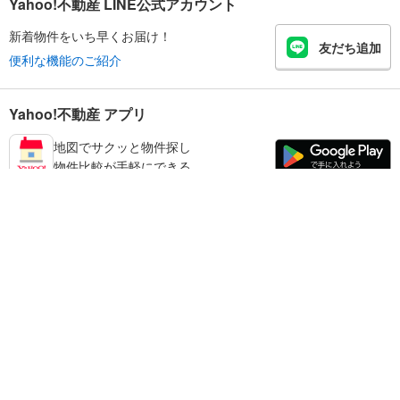
Yahoo!不動産 LINE公式アカウント
新着物件をいち早くお届け！
友だち追加
便利な機能のご紹介
Yahoo!不動産 アプリ
地図でサクッと物件探し
物件比較が手軽にできる
台東区の不動産情報を探す
不動産・住宅
賃貸住宅
暮らしのお役立ち情報
新築マンション
マンションカタログ
中古マンション
教えて！住まいの先生
Yahoo!不動産
Yahoo! JAPAN
新築一戸建て
中古一戸建て
プライバシーポリシー
プライバシーセンター