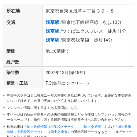
所在地
東京都台東区浅草４丁目３９－８
交通
浅草駅
/東京地下鉄銀座線 徒歩10分
浅草駅
/つくばエクスプレス 徒歩11分
浅草駅
/東京都浅草線 徒歩14分
階建
地上6階建て
総戸数
-
築年数
2007年12月(築18年)
構造・工法
RC(鉄筋コンクリート)
募集中のクチコミは投稿ユーザの主観や意見に基づいています。最終的な事実確認
については必ずご自身で実施いただくようお願いいたします。
マンション情報に関するよくある質問は
こちら
本ページはYahoo!不動産への過去の掲載情報などから作成したマンション情報のデ
ータベースです。物件に関する最新情報は不動産会社へお問い合わせください。
検索結果は
「国土数値情報（小学校区データ）」（国土交通省）
および
「国土数値
情報（中学校区データ）」（国土交通省）
の通学区域データをもとに、LINEヤフー
株式会社が提示しています。