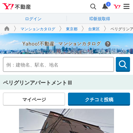
i
ログイン
ID新規取得
マンションカタログ
東京都
台東区
ペリグリン
Yahoo!不動産
ペリグリンアパートメントⅢ
マイページ
クチコミ投稿