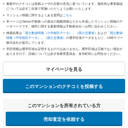
募集中のクチコミは投稿ユーザの主観や意見に基づいています。最終的な事実確認
については必ずご自身で実施いただくようお願いいたします。
マンション情報に関するよくある質問は
こちら
本ページはYahoo!不動産への過去の掲載情報などから作成したマンション情報のデ
ータベースです。物件に関する最新情報は不動産会社へお問い合わせください。
検索結果は
「国土数値情報（小学校区データ）」（国土交通省）
および
「国土数値
情報（中学校区データ）」（国土交通省）
の通学区域データをもとに、LINEヤフー
株式会社が提示しています。
学区情報は通学区域を証明するものではありません。通学区域は正確でない場合が
ありますので、詳細については必ず各教育委員会、各市町村にお問合せください。
マイページを見る
このマンションのクチコミを投稿する
このマンションを所有されている方
売却査定を依頼する