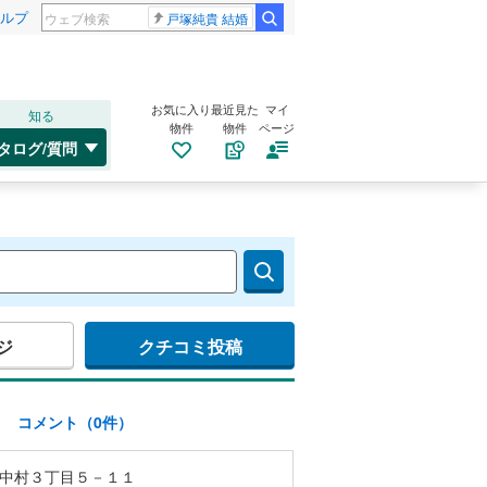
ルプ
戸塚純貴 結婚
お気に入り
最近見た
マイ
知る
物件
物件
ページ
タログ/質問
ジ
クチコミ投稿
)
コメント（0件）
中村３丁目５－１１