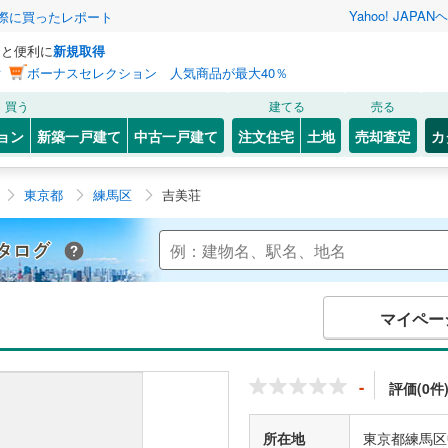
Yahoo! JAPAN
ヘ
実際に買ったレポート
っと便利に
新規取得
ン
ボーナスセレクション 人気商品が最大40％
買う
建てる
売る
ョン
新築一戸建て
中古一戸建て
注文住宅
土地
売却査定
カ
東京都
練馬区
吉美荘
Yahoo!不動産 マンションカタログ
マイペー
-
評価(0件
所在地
東京都練馬区