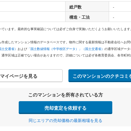
総戸数
-
構造・工法
-
いています。最終的な事実確認については必ずご自身で実施いただくようお願いいたします
どから作成したマンション情報のデータベースです。物件に関する最新情報は不動産会社へお
国土交通省）
および
「国土数値情報（中学校区データ）」（国土交通省）
の通学区域データ
。通学区域は正確でない場合がありますので、詳細については必ず各教育委員会、各市町村
マイページを見る
このマンションのクチコミ
このマンションを所有されている方
売却査定を依頼する
同じエリアの売却価格の最新相場を見る