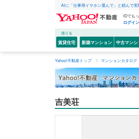
AIに「仕事用イヤホン選んで」と頼んで
IDでも
ログイ
借りる
賃貸住宅
新築マンション
中古マンシ
Yahoo!不動産トップ
マンションカタログ
吉美荘