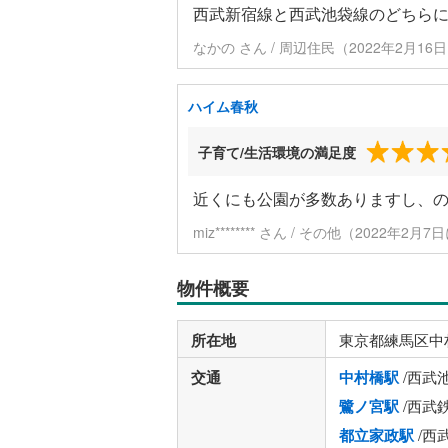
西武新宿線と西武池袋線のどちら
なかの さん / 周辺住民（2022年2月16
ハイム春秋
子育て/生活環境の満足度
近くにも公園が多数ありますし、
miz******** さん / その他（2022年2月
物件概要
所在地
東京都練馬区中
交通
中村橋駅
/西武
鷺ノ宮駅
/西武
都立家政駅
/西