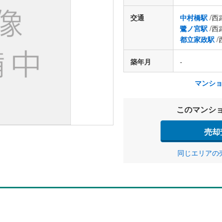
交通
中村橋駅
/西
鷺ノ宮駅
/西
都立家政駅
/
築年月
-
マンシ
このマンシ
売却
同じエリアの