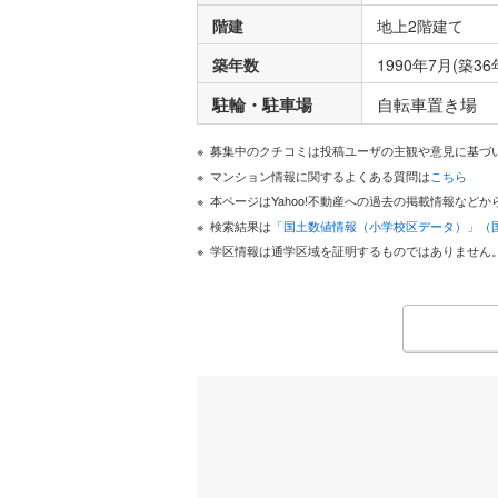
階建
地上2階建て
築年数
1990年7月(築36
駐輪・駐車場
自転車置き場
募集中のクチコミは投稿ユーザの主観や意見に基づ
マンション情報に関するよくある質問は
こちら
本ページはYahoo!不動産への過去の掲載情報な
検索結果は
「国土数値情報（小学校区データ）」（
学区情報は通学区域を証明するものではありません