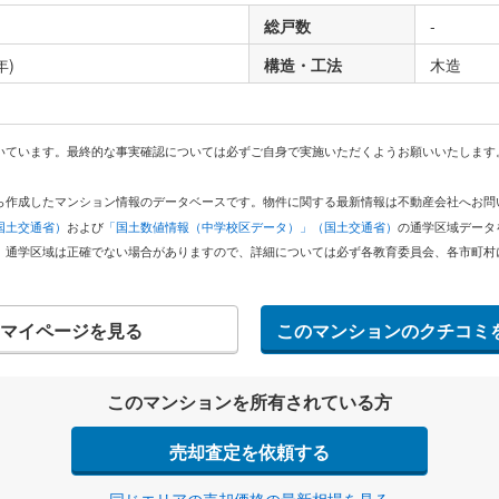
総戸数
-
年)
構造・工法
木造
いています。最終的な事実確認については必ずご自身で実施いただくようお願いいたします
どから作成したマンション情報のデータベースです。物件に関する最新情報は不動産会社へお
国土交通省）
および
「国土数値情報（中学校区データ）」（国土交通省）
の通学区域データ
。通学区域は正確でない場合がありますので、詳細については必ず各教育委員会、各市町村
マイページを見る
このマンションのクチコミ
このマンションを所有されている方
売却査定を依頼する