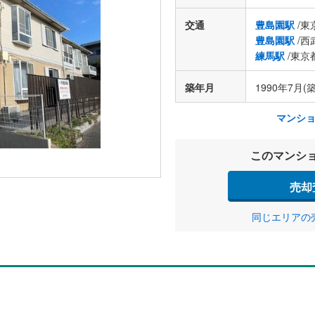
交通
豊島園駅
/東
豊島園駅
/西
練馬駅
/東京
築年月
1990年7月(築
マンシ
このマンシ
売却
同じエリアの