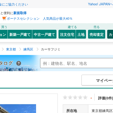
Yahoo! JAPAN
ヘ
金にご協力ください
っと便利に
新規取得
ン
ボーナスセレクション 人気商品が最大40％
買う
建てる
売る
ョン
新築一戸建て
中古一戸建て
注文住宅
土地
売却査定
カ
東京都
練馬区
カーサフジミ
Yahoo!不動産 マンションカタログ
マイペー
-
評価(0件
所在地
東京都練馬区