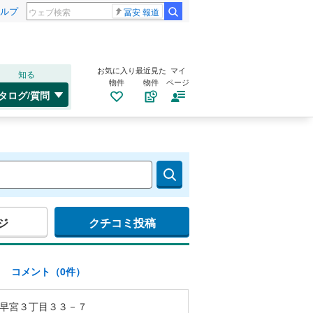
ルプ
冨安 報道
お気に入り
最近見た
マイ
知る
物件
物件
ページ
タログ/質問
ジ
クチコミ投稿
)
コメント（0件）
早宮３丁目３３－７