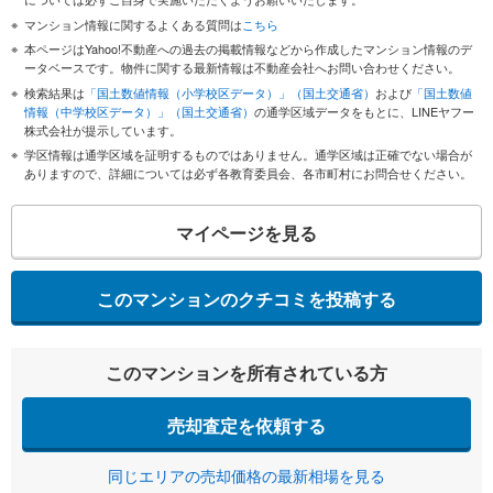
マンション情報に関するよくある質問は
こちら
本ページはYahoo!不動産への過去の掲載情報などから作成したマンション情報のデ
ータベースです。物件に関する最新情報は不動産会社へお問い合わせください。
検索結果は
「国土数値情報（小学校区データ）」（国土交通省）
および
「国土数値
情報（中学校区データ）」（国土交通省）
の通学区域データをもとに、LINEヤフー
株式会社が提示しています。
学区情報は通学区域を証明するものではありません。通学区域は正確でない場合が
ありますので、詳細については必ず各教育委員会、各市町村にお問合せください。
マイページを見る
このマンションのクチコミを投稿する
このマンションを所有されている方
売却査定を依頼する
同じエリアの売却価格の最新相場を見る