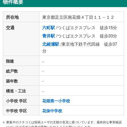
物件概要
所在地
東京都足立区南花畑４丁目１１－１２
交通
六町駅
/つくばエクスプレス 徒歩15分
青井駅
/つくばエクスプレス 徒歩33分
北綾瀬駅
/東京地下鉄千代田線 徒歩37
分
階建
-
総戸数
-
築年数
-
構造・工法
-
小学校 学区
花畑第一小学校
中学校 学区
花保中学校
募集中のクチコミは投稿ユーザの主観や意見に基づいています。最終的な事実確認
については必ずご自身で実施いただくようお願いいたします。