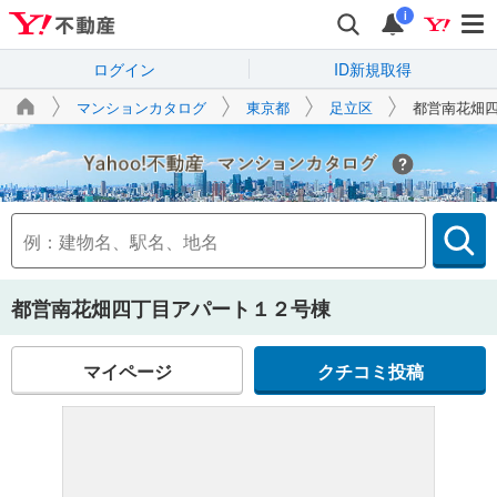
i
ログイン
ID新規取得
マンションカタログ
東京都
足立区
都営南花畑
Yahoo!不動産
都営南花畑四丁目アパート１２号棟
マイページ
クチコミ投稿