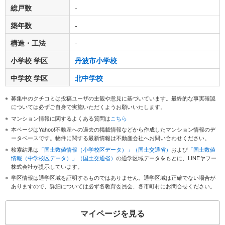
総戸数
-
築年数
-
構造・工法
-
小学校 学区
丹波市小学校
中学校 学区
北中学校
募集中のクチコミは投稿ユーザの主観や意見に基づいています。最終的な事実確認
については必ずご自身で実施いただくようお願いいたします。
マンション情報に関するよくある質問は
こちら
本ページはYahoo!不動産への過去の掲載情報などから作成したマンション情報のデ
ータベースです。物件に関する最新情報は不動産会社へお問い合わせください。
検索結果は
「国土数値情報（小学校区データ）」（国土交通省）
および
「国土数値
情報（中学校区データ）」（国土交通省）
の通学区域データをもとに、LINEヤフー
株式会社が提示しています。
学区情報は通学区域を証明するものではありません。通学区域は正確でない場合が
ありますので、詳細については必ず各教育委員会、各市町村にお問合せください。
マイページを見る