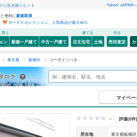
Yahoo! JAPAN
ヘ
トクに生き抜くヒント
っと便利に
新規取得
ン
ボーナスセレクション 人気商品が最大40％
買う
建てる
売る
ョン
新築一戸建て
中古一戸建て
注文住宅
土地
売却査定
カ
東京都
板橋区
コーポイソハタ
Yahoo!不動産 マンションカタログ
マイペー
-
評価(0件
所在地
東京都板橋区