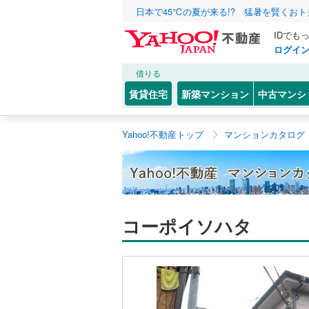
日本で45℃の夏が来る!? 猛暑を賢くお
IDでも
ログイ
借りる
賃貸住宅
新築マンション
中古マンシ
Yahoo!不動産トップ
マンションカタログ
コーポイソハタ