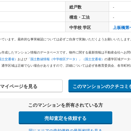
総戸数
-
構造・工法
-
中学校 学区
上板橋第
いています。最終的な事実確認については必ずご自身で実施いただくようお願いいたします
どから作成したマンション情報のデータベースです。物件に関する最新情報は不動産会社へお
国土交通省）
および
「国土数値情報（中学校区データ）」（国土交通省）
の通学区域データ
。通学区域は正確でない場合がありますので、詳細については必ず各教育委員会、各市町村
マイページを見る
このマンションのクチコミ
このマンションを所有されている方
売却査定を依頼する
同じエリアの売却価格の最新相場を見る