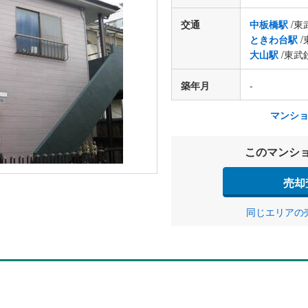
交通
中板橋駅
/東
ときわ台駅
/
大山駅
/東武
築年月
-
マンシ
このマンシ
売却
同じエリアの