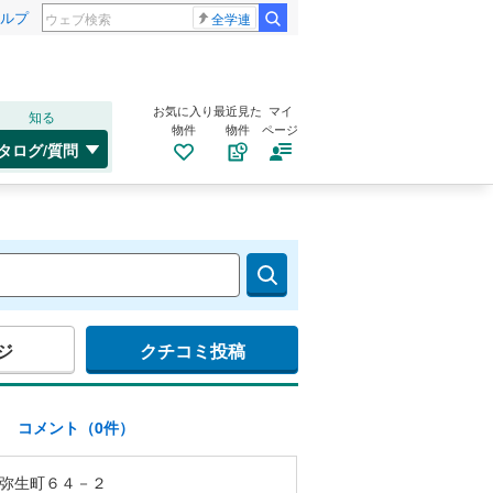
ルプ
全学連
お気に入り
最近見た
マイ
知る
物件
物件
ページ
タログ/質問
ジ
クチコミ投稿
)
コメント（0件）
弥生町６４－２