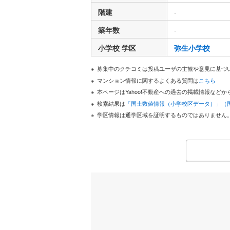
階建
-
築年数
-
小学校 学区
弥生小学校
募集中のクチコミは投稿ユーザの主観や意見に基づ
マンション情報に関するよくある質問は
こちら
本ページはYahoo!不動産への過去の掲載情報な
検索結果は
「国土数値情報（小学校区データ）」（
学区情報は通学区域を証明するものではありません