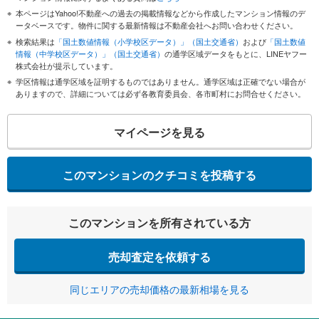
本ページはYahoo!不動産への過去の掲載情報などから作成したマンション情報のデ
ータベースです。物件に関する最新情報は不動産会社へお問い合わせください。
検索結果は
「国土数値情報（小学校区データ）」（国土交通省）
および
「国土数値
情報（中学校区データ）」（国土交通省）
の通学区域データをもとに、LINEヤフー
株式会社が提示しています。
学区情報は通学区域を証明するものではありません。通学区域は正確でない場合が
ありますので、詳細については必ず各教育委員会、各市町村にお問合せください。
マイページを見る
このマンションのクチコミを投稿する
このマンションを所有されている方
売却査定を依頼する
同じエリアの売却価格の最新相場を見る