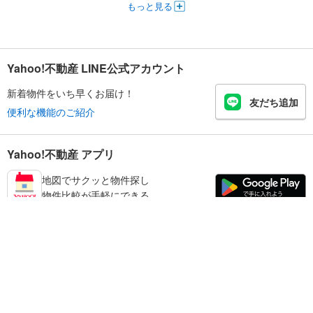
もっと見る
Yahoo!不動産 LINE公式アカウント
新着物件をいち早くお届け！
友だち追加
便利な機能のご紹介
Yahoo!不動産 アプリ
地図でサクッと物件探し
物件比較が手軽にできる
練馬区の不動産情報を探す
不動産・住宅
賃貸住宅
暮らしのお役立ち情報
新築マンション
マンションカタログ
中古マンション
教えて！住まいの先生