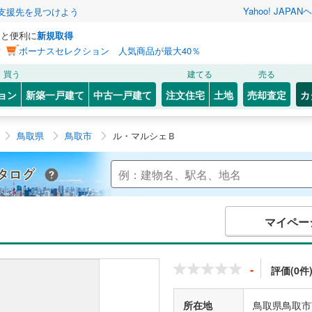
Yahoo! JAPAN
ヘ
支援先を見つけよう
っと便利に
新規取得
ン
ボーナスセレクション 人気商品が最大40％
買う
建てる
売る
ョン
新築一戸建て
中古一戸建て
注文住宅
土地
売却査定
カ
鳥取県
鳥取市
ル・マルシェＢ
Yahoo!不動産 マンションカタログ
マイペー
-
評価(0件
所在地
鳥取県鳥取市