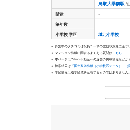
鳥取大学前駅
/
階建
-
築年数
-
小学校 学区
城北小学校
募集中のクチコミは投稿ユーザの主観や意見に基づ
マンション情報に関するよくある質問は
こちら
本ページはYahoo!不動産への過去の掲載情報な
検索結果は
「国土数値情報（小学校区データ）」（
学区情報は通学区域を証明するものではありません