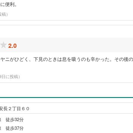
のに便利。
に投稿）
2.0
のヤニがひどく、下見のときは息を吸うのも辛かった。その後
月9日に投稿）
安長２丁目６０
線 徒歩32分
線 徒歩37分