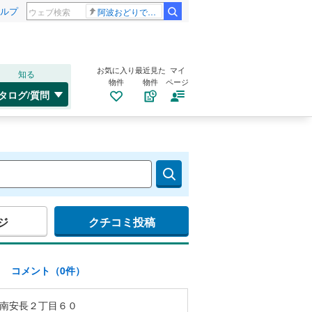
ルプ
阿波おどりで不適切な動画
お気に入り
最近見た
マイ
知る
物件
物件
ページ
タログ/質問
ジ
クチコミ投稿
)
コメント（0件）
南安長２丁目６０