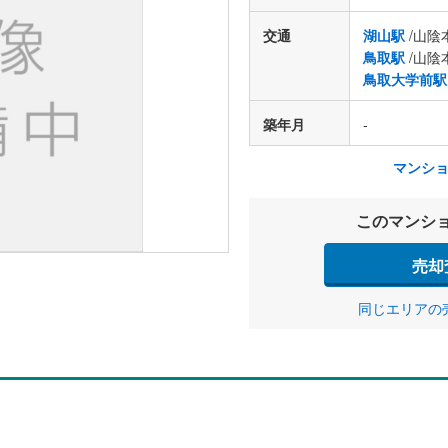
交通
湖山駅
/山陰
鳥取駅
/山陰
鳥取大学前駅
築年月
-
マンシ
このマンシ
売却
同じエリアの