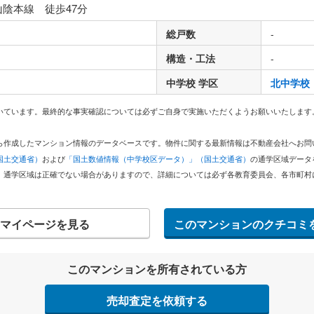
山陰本線 徒歩47分
総戸数
-
構造・工法
-
中学校 学区
北中学校
いています。最終的な事実確認については必ずご自身で実施いただくようお願いいたします
どから作成したマンション情報のデータベースです。物件に関する最新情報は不動産会社へお
国土交通省）
および
「国土数値情報（中学校区データ）」（国土交通省）
の通学区域データ
。通学区域は正確でない場合がありますので、詳細については必ず各教育委員会、各市町村
マイページを見る
このマンションのクチコミ
このマンションを所有されている方
売却査定を依頼する