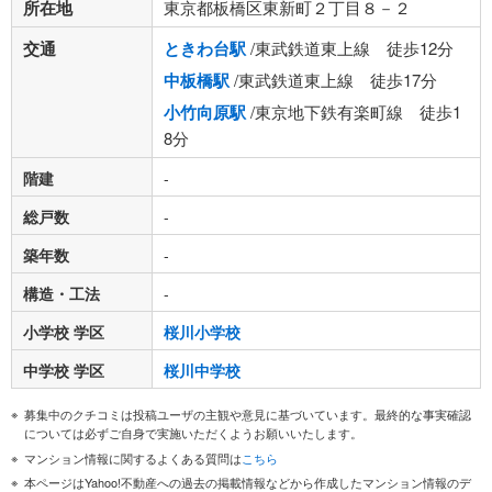
所在地
東京都板橋区東新町２丁目８－２
交通
ときわ台駅
/東武鉄道東上線 徒歩12分
中板橋駅
/東武鉄道東上線 徒歩17分
小竹向原駅
/東京地下鉄有楽町線 徒歩1
8分
階建
-
総戸数
-
築年数
-
構造・工法
-
小学校 学区
桜川小学校
中学校 学区
桜川中学校
募集中のクチコミは投稿ユーザの主観や意見に基づいています。最終的な事実確認
については必ずご自身で実施いただくようお願いいたします。
マンション情報に関するよくある質問は
こちら
本ページはYahoo!不動産への過去の掲載情報などから作成したマンション情報のデ