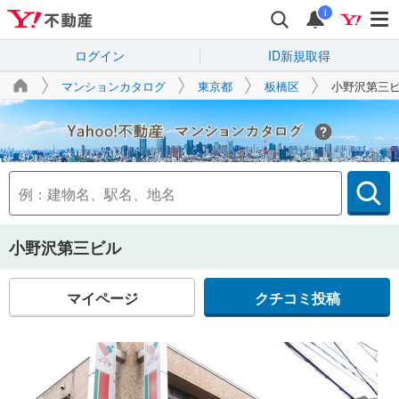
i
ログイン
ID新規取得
マンションカタログ
東京都
板橋区
小野沢第三
Yahoo!不動産
小野沢第三ビル
マイページ
クチコミ投稿