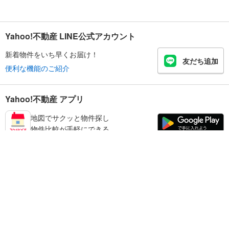
Yahoo!不動産 LINE公式アカウント
新着物件をいち早くお届け！
友だち追加
便利な機能のご紹介
Yahoo!不動産 アプリ
地図でサクッと物件探し
物件比較が手軽にできる
板橋区の不動産情報を探す
不動産・住宅
賃貸住宅
暮らしのお役立ち情報
新築マンション
マンションカタログ
中古マンション
教えて！住まいの先生