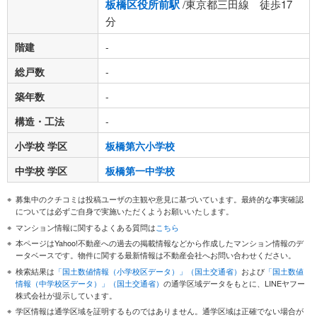
板橋区役所前駅
/東京都三田線 徒歩17
分
階建
-
総戸数
-
築年数
-
構造・工法
-
小学校 学区
板橋第六小学校
中学校 学区
板橋第一中学校
募集中のクチコミは投稿ユーザの主観や意見に基づいています。最終的な事実確認
については必ずご自身で実施いただくようお願いいたします。
マンション情報に関するよくある質問は
こちら
本ページはYahoo!不動産への過去の掲載情報などから作成したマンション情報のデ
ータベースです。物件に関する最新情報は不動産会社へお問い合わせください。
検索結果は
「国土数値情報（小学校区データ）」（国土交通省）
および
「国土数値
情報（中学校区データ）」（国土交通省）
の通学区域データをもとに、LINEヤフー
株式会社が提示しています。
学区情報は通学区域を証明するものではありません。通学区域は正確でない場合が