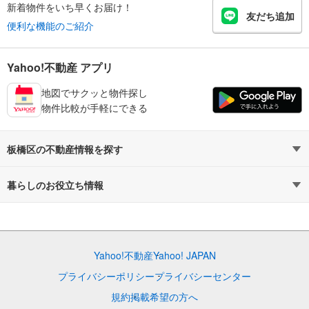
新着物件をいち早くお届け！
友だち追加
便利な機能のご紹介
Yahoo!不動産 アプリ
地図でサクッと物件探し
物件比較が手軽にできる
板橋区の不動産情報を探す
不動産・住宅
賃貸住宅
暮らしのお役立ち情報
新築マンション
マンションカタログ
中古マンション
教えて！住まいの先生
Yahoo!不動産
Yahoo! JAPAN
新築一戸建て
中古一戸建て
プライバシーポリシー
プライバシーセンター
注文住宅
土地
規約
掲載希望の方へ