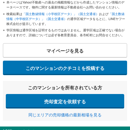
本ページはYahoo!不動産への過去の掲載情報などから作成したマンション情報のデ
ータベースです。物件に関する最新情報は不動産会社へお問い合わせください。
検索結果は
「国土数値情報（小学校区データ）」（国土交通省）
および
「国土数値
情報（中学校区データ）」（国土交通省）
の通学区域データをもとに、LINEヤフー
株式会社が提示しています。
学区情報は通学区域を証明するものではありません。通学区域は正確でない場合が
ありますので、詳細については必ず各教育委員会、各市町村にお問合せください。
マイページを見る
このマンションのクチコミを投稿する
このマンションを所有されている方
売却査定を依頼する
同じエリアの売却価格の最新相場を見る