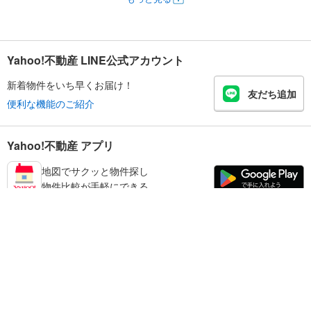
Yahoo!不動産 LINE公式アカウント
新着物件をいち早くお届け！
友だち追加
便利な機能のご紹介
Yahoo!不動産 アプリ
地図でサクッと物件探し
物件比較が手軽にできる
練馬区の不動産情報を探す
不動産・住宅
賃貸住宅
暮らしのお役立ち情報
新築マンション
マンションカタログ
中古マンション
教えて！住まいの先生