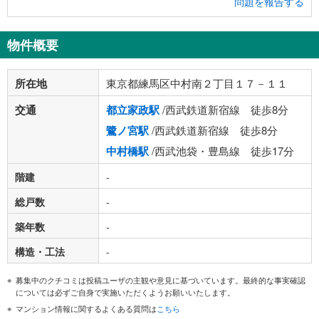
問題を報告する
物件概要
所在地
東京都練馬区中村南２丁目１７－１１
交通
都立家政駅
/西武鉄道新宿線 徒歩8分
鷺ノ宮駅
/西武鉄道新宿線 徒歩8分
中村橋駅
/西武池袋・豊島線 徒歩17分
階建
-
総戸数
-
築年数
-
構造・工法
-
募集中のクチコミは投稿ユーザの主観や意見に基づいています。最終的な事実確認
については必ずご自身で実施いただくようお願いいたします。
マンション情報に関するよくある質問は
こちら