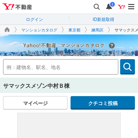
i
ログイン
ID新規取得
マンションカタログ
東京都
練馬区
サマックス
Yahoo!不動産
サマックスメゾン中村Ｂ棟
マイページ
クチコミ投稿